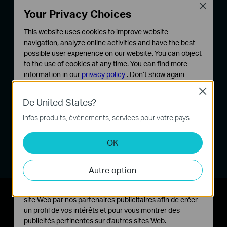
Close
faisceaux concentre le signal Wi-Fi sur les clients
Your Privacy Choices
du réseau, focalisant la transmission de données
This website uses cookies to improve website
là ou elle est le plus utile.
navigation, analyze online activities and have the best
possible user experience on our website. You can object
to the use of cookies at any time. You can find more
information in our
privacy policy
.
Don’t show again
Close
Cookies basiques
De United States?
Ces cookies sont nécessaires au fonctionnement du
site Web et ne peuvent pas être désactivés dans vos
Infos produits, événements, services pour votre pays.
systèmes.
OK
Cookies d'analyse et marketing
Les cookies d'analyse nous permettent d'analyser vos
activités sur notre site Web pour améliorer et ajuster les
Autre option
fonctionnalités de notre site Web.
Les cookies marketing peuvent être définis via notre
Performance filaire pour
site Web par nos partenaires publicitaires afin de créer
un profil de vos intérêts et pour vous montrer des
des vitesses maximales
publicités pertinentes sur d'autres sites Web.