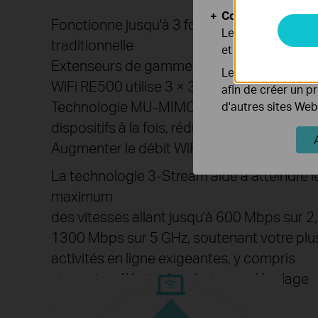
Cookies d'analyse
Fonctionne jusqu'à 3 fois plus vite que la
Les cookies d'anal
traditionnelle
et ajuster les fonc
Extenseurs de gamme AC, l'amplificateur
Les cookies market
WiFi RE500 utilise 3 × 3
afin de créer un p
Technologie MU-MIMO pouvant servir jusqu
d'autres sites Web
dispositifs à la fois, réduisant le temps d'at
Augmenter le débit WiFi pour chaque périp
La technologie 3-Stream aide à atteindre l
maximum
des vitesses allant jusqu'à 600 Mbps sur 2
1300 Mbps sur 5 GHz, soutenant votre plu
activités en ligne exigeantes, y compris
streaming 4K simultané et sans décalage
jeu.