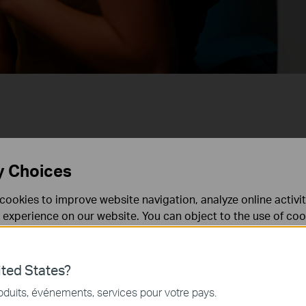
y Choices
le
cookies to improve website navigation, analyze online activi
 experience on our website. You can object to the use of coo
 information in our
privacy policy
.
Don’t show again
ted States?
nécessaires au fonctionnement du site Web et ne peuvent pa
130
oduits, événements, services pour votre pays.
.