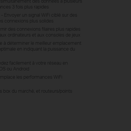
 simultanément des données à plusieurs
nces 3 fois plus rapides
 Envoyer un signal WiFi ciblé sur des
des connexions plus solides
urnir des connexions filaires plus rapides
, aux ordinateurs et aux consoles de jeux
Aide à déterminer le meilleur emplacement
ptimale en indiquant la puissance du
édez facilement à votre réseau en
 iOS ou Android
emplace les performances WiFi
s box du marché, et routeurs/points