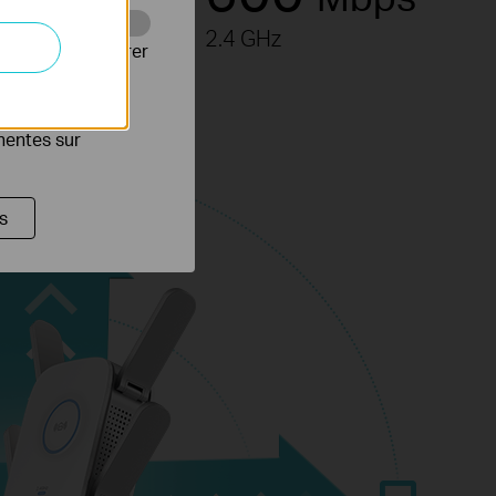
2.4 GHz
Web pour améliorer
es publicitaires
inentes sur
s