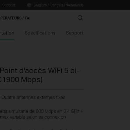
Support
Belgium / Français
|
Nederlands
Search
PÉRATEURS / FAI
ntation
Spécifications
Support
Point d'accès WiFi 5 bi-
AC1900 Mbps)
- Quatre antennes externes fixes
ébit simultané de 600 Mbps en 2.4 GHz +
max variable selon sa connexion