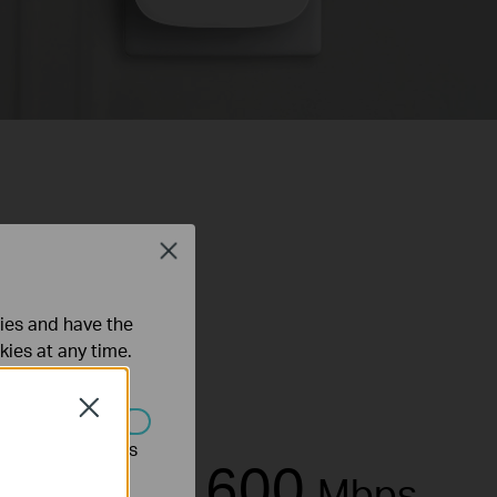
Close
ties and have the
kies at any time.
Close
s être désactivés
0
600
Mbps
Mbps