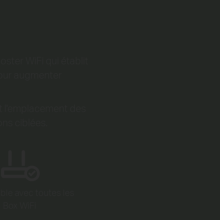
ster WiFi qui établit
xpour augmenter
nt l'emplacement des
ons ciblées.
ble avec
toutes les
Box WiFi