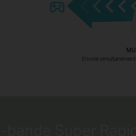
MU
Envoie simultanément 
i-bande Super Rapi