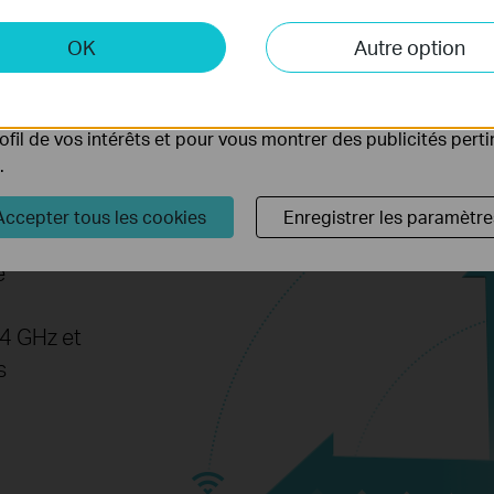
 et marketing
5 GHz
OK
Autre option
yse nous permettent d'analyser vos activités sur notre site 
tionnalités de notre site Web.
ing peuvent être définis via notre site Web par nos partenair
rofil de vos intérêts et pour vous montrer des publicités pert
'à trois
.
tente et
Accepter tous les cookies
Enregistrer les paramètre
hérique.
e
,4 GHz et
s