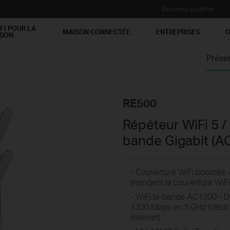
Becomes a partner
FI POUR LA
MAISON CONNECTÉE
ENTREPRISES
O
ISON
Prése
RE500
Répéteur WiFi 5 / 
bande Gigabit (
- Couverture WiFi boostée 
étendent la couverture WiFi
- WiFi bi-bande AC1900 - D
1300 Mbps en 5 GHz (débit 
Internet)