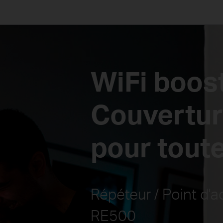
WiFi boos
Couvertur
pour toute
Répéteur / Point d'
RE500