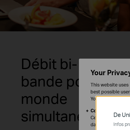
Débit bi-
Your Privac
bande pour tout 
This website uses 
best possible user
monde
You can find more
simultanément
Cookies basiques
De Uni
Ces cookies sont 
Infos pr
dans vos systèmes