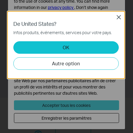
to the use of cookies at any time. You can find more
information in our
privacy policy
.
Don’t show again
Close
Cookies basiques
De United States?
Etendez la couverture réseau à
Ces cookies sont nécessaires au fonctionnement du
site Web et ne peuvent pas être désactivés dans vos
Infos produits, événements, services pour votre pays.
toutes les pièces
systèmes.
OK
Avec des débits sans fil allant jusqu'à 300 Mbps, vous
Cookies d'analyse et marketing
Les cookies d'analyse nous permettent d'analyser vos
pouvez facilement étendre votre réseau WiFi depuis
activités sur notre site Web pour améliorer et ajuster les
votre routeur internet via votre réseau électrique et
Autre option
fonctionnalités de notre site Web.
diffuser le Wi-Fi dans les autres pièces de votre maison
Les cookies marketing peuvent être définis via notre
ou de votre bureau pour y connecter vos appareils sans
site Web par nos partenaires publicitaires afin de créer
fil.
un profil de vos intérêts et pour vous montrer des
publicités pertinentes sur d'autres sites Web.
Accepter tous les cookies
Enregistrer les paramètres