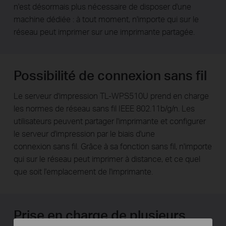
n'est désormais plus nécessaire de disposer d'une
machine dédiée : à tout moment, n'importe qui sur le
réseau peut imprimer sur une imprimante partagée.
Possibilité de connexion sans fil
Le serveur d'impression TL-WPS510U prend en charge
les normes de réseau sans fil IEEE 802.11b/g/n. Les
utilisateurs peuvent partager l'imprimante et configurer
le serveur d'impression par le biais d'une
connexion sans fil. Grâce à sa fonction sans fil, n'importe
qui sur le réseau peut imprimer à distance, et ce quel
que soit l'emplacement de l'imprimante.
Prise en charge de plusieurs