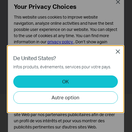
systèmes d'exploitation
Close
Your Privacy Choices
Le TL-WPS510U est conçu pour prendre en charge de
This website uses cookies to improve website
nombreux systèmes d'exploitation ; c'est le serveur
navigation, analyze online activities and have the best
d'impression idéal pour un environnement hétéroclite.
possible user experience on our website. You can object
to the use of cookies at any time. You can find more
Le TL-WPS510U est non seulement compatible avec
information in our
privacy policy
.
Don’t show again
Windows 2000/XP/2003/Vista, Mac OS X 10 ou
supérieur et Linux, il fonctionne également parfaitement
Close
Cookies basiques
De United States?
avec Windows 7. Ainsi, le TL-WPS510U comble vos
Ces cookies sont nécessaires au fonctionnement du
site Web et ne peuvent pas être désactivés dans vos
besoins même dans des parcs informatiques
Infos produits, événements, services pour votre pays.
systèmes.
composés de plusieurs systèmes d'exploitation
différents.
OK
Cookies d'analyse et marketing
Les cookies d'analyse nous permettent d'analyser vos
activités sur notre site Web pour améliorer et ajuster les
Autre option
fonctionnalités de notre site Web.
Sécurité réseau avancée
Les cookies marketing peuvent être définis via notre
site Web par nos partenaires publicitaires afin de créer
Le TL-WPS510U est doté d'une interface sans fil
un profil de vos intérêts et pour vous montrer des
IEEE802.11b/g/n qui permet d'établir une connexion
publicités pertinentes sur d'autres sites Web.