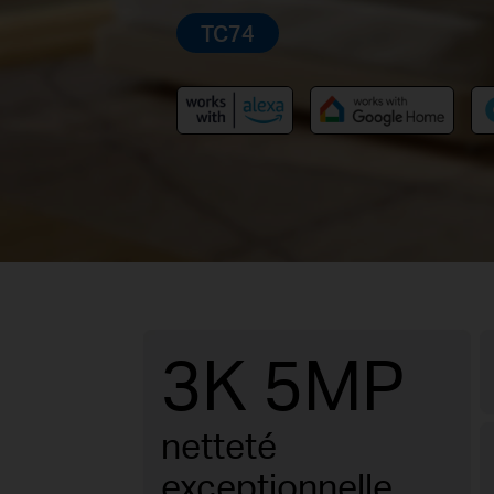
TC74
3K 5MP
netteté
exceptionnelle