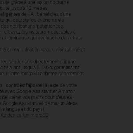
nosité grâce à une vision nocturne
bilité jusqu'à 12 mètres.
telligentes
de l'IA : bénéficiez d'une
ente qui détecte les événements
e
des notifications instantanées.
: effrayez les visiteurs indésirables à
e et lumineuse qui déclenche des effets
et la communication via un microphone et
z les séquences directement sur une
cité allant jusqu'à 512 Go, garantissant
ue. (
Carte
microSD achetée séparément
es
: contrôlez l'appareil à l'aide de votre
lité avec Google Assistant et Amazon
 de libérer vos mains pour d'autres
 de Google Assistant et d'Amazon Alexa
 la langue et du pays)
lité des cartes
microSD