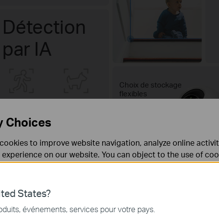
Détection
par IA
Choix de stockage
flexibles
512G
personnes
animaux
y Choices
cookies to improve website navigation, analyze online activi
véhicules
bébés qui
 experience on our website. You can object to the use of coo
pleurent
 information in our
privacy policy
.
Don’t show again
ted States?
nécessaires au fonctionnement du site Web et ne peuvent pa
oduits, événements, services pour votre pays.
.