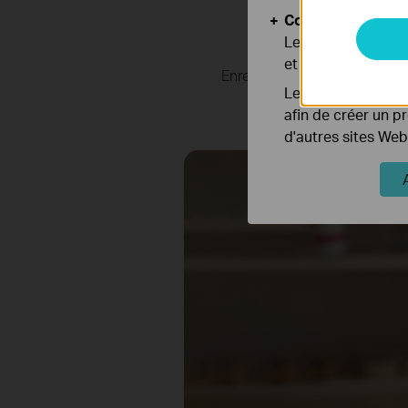
Cookies d'analyse
Vue 3K
Les cookies d'anal
et ajuster les fonc
Enregistrez tous les merveill
Les cookies market
afin de créer un p
d'autres sites Web