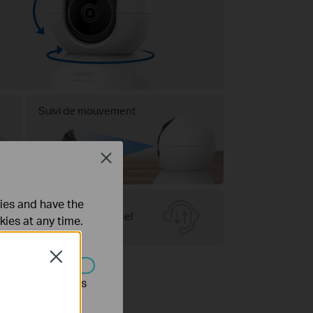
Suivi de mouvement
Close
ties and have the
Audio bidirectionnel
kies at any time.
Close
s être désactivés