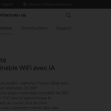
Support
Belgium / Français
|
Nederlands
Search
PÉRATEURS / FAI
ntation
Spécifications
Support
té
inable WiFi avec IA
te qualité : capturez chaque détail avec
e en
résolution 3K 5MP.
 d'une plage horizontale complète de 360°
de 114° pour le panoramique et
tant de couvrir plus
de zone.
 voyez clairement même dans des