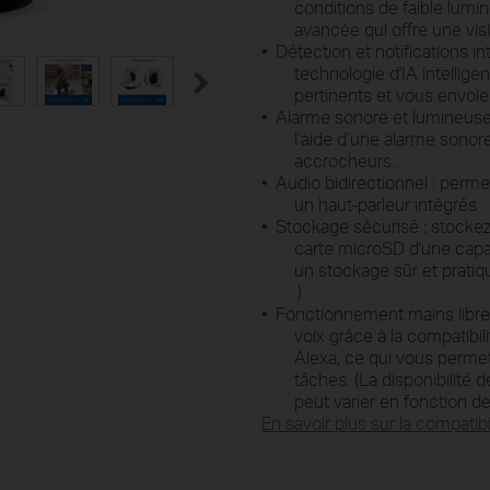
conditions de faible lumi
avancée qui offre une visi
• Détection et notifications
in
technologie d'IA intellig
pertinents et vous envoi
• Alarme
sonore
et lumineuse 
l’aide d’une alarme sonor
accrocheurs
.
• Audio
bidirectionnel : perm
un haut-parleur
intégrés
• Stockage
sécurisé
: stocke
carte
microSD
d'une capa
un stockage sûr et pratiq
.)
• Fonctionnement
mains libr
voix grâce à la compatibi
Alexa, ce qui vous permet
tâches. (La disponibilité
peut varier en fonction de
En savoir plus sur
la compatibi