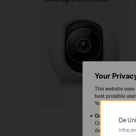
Your Privac
This website uses 
best possible user
You can find more
Cookies basiques
De Uni
Ces cookies sont 
Infos pr
dans vos systèmes