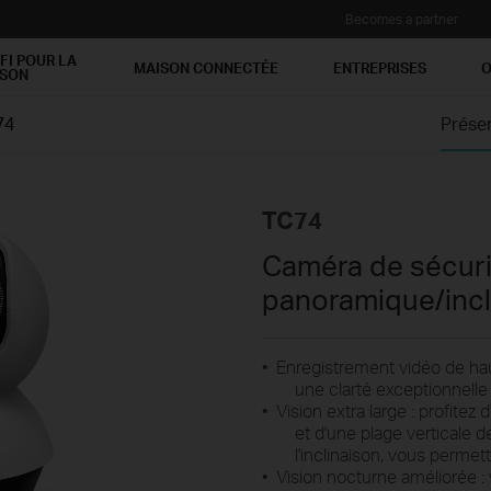
Becomes a partner
FI POUR LA
MAISON CONNECTÉE
ENTREPRISES
O
ISON
74
Prése
TC74
Caméra de sécuri
panoramique/incl
•
Enregistrement vidéo de hau
une clarté exceptionnell
• Vision extra large
: profitez
et d'une plage verticale 
l'inclinaison, vous permet
• Vision nocturne
améliorée
: