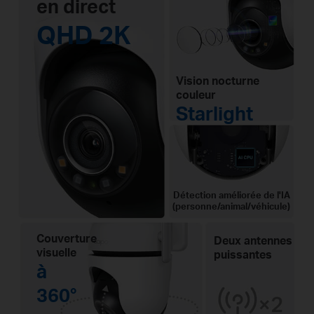
en direct
QHD 2K
Vision nocturne
couleur
Starlight
Détection améliorée de l'IA
(personne/animal/véhicule)
Couverture
Deux antennes
visuelle
puissantes
à
360°