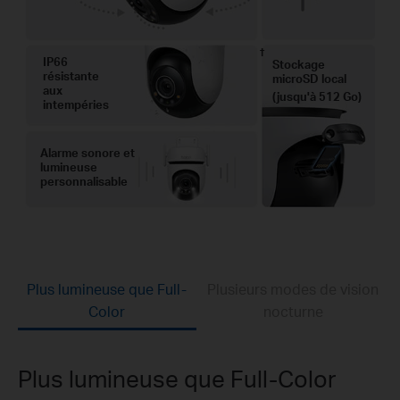
†
IP66
Stockage
résistante
microSD local
aux
(jusqu'à 512 Go)
intempéries
Alarme sonore et
lumineuse
personnalisable
Plus lumineuse que Full-
Plusieurs modes de vision
Color
nocturne
Plus lumineuse que Full-Color