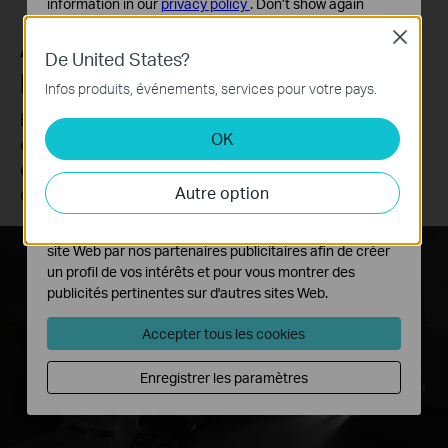
information in our
privacy policy
.
Don’t show again
Close
Alarme sonore et lumineuse
Cookies basiques
De United States?
Ces cookies sont nécessaires au fonctionnement du
personnalisable
site Web et ne peuvent pas être désactivés dans vos
Infos produits, événements, services pour votre pays.
systèmes.
Enregistrez votre propre audio comme alarme pour
OK
Cookies d'analyse et marketing
étendre vos utilisations. La lumière ultra-lumineuse
Les cookies d'analyse nous permettent d'analyser vos
et réglable est également prise en charge pour
activités sur notre site Web pour améliorer et ajuster les
effrayer les visiteurs indésirables.
Autre option
fonctionnalités de notre site Web.
Les cookies marketing peuvent être définis via notre
site Web par nos partenaires publicitaires afin de créer
Zones privées, évadez-vous !
un profil de vos intérêts et pour vous montrer des
publicités pertinentes sur d'autres sites Web.
Accepter tous les cookies
Enregistrer les paramètres