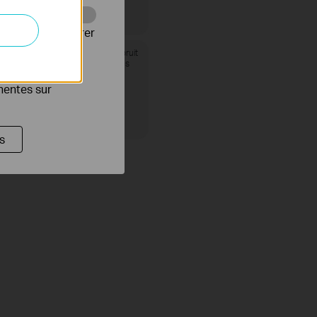
Web pour améliorer
Berceuses et bruit
n avec
blanc intégrés
es publicitaires
inentes sur
s
avec
le lentille.
, tandis que l'
n 2K 4MP.