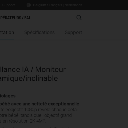
Support
Belgium / Français
|
Nederlands
Search
PÉRATEURS / FAI
ntation
Spécifications
Support
lance IA / Moniteur
mique/inclinable
riolages
bébé avec une netteté exceptionnelle
e téléobjectif 1080p révèle chaque détail
tre bébé, tandis que l’objectif grand
e en résolution 2K 4MP.