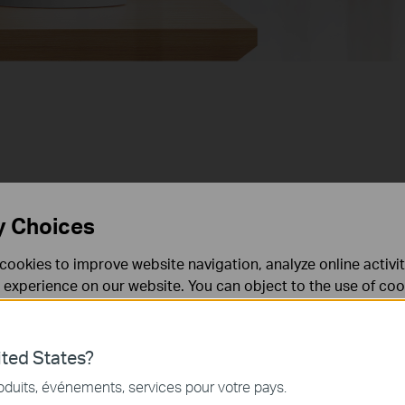
y Choices
Alertes
2K 4MP et 1080p
intelligentes en
cookies to improve website navigation, analyze online activi
temps réel
 experience on our website. You can object to the use of coo
 information in our
privacy policy
.
Don’t show again
Détection des
pleurs de bébé
ted States?
Détection du visage
nécessaires au fonctionnement du site Web et ne peuvent pa
couvert
oduits, événements, services pour votre pays.
.
Barrière
de sécurité