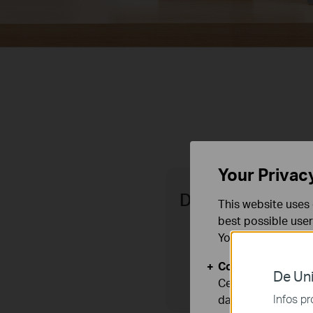
Your Privac
Double objectif 
This website uses 
best possible user
You can find more
Cookies basiques
De Uni
Ces cookies sont 
Infos pr
dans vos systèmes