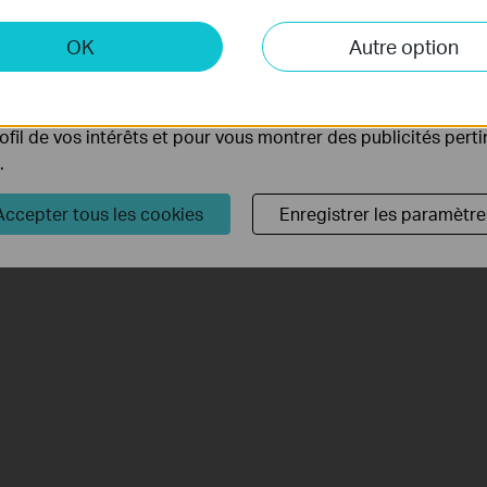
 et marketing
Veilleuse intelligente
OK
Autre option
yse nous permettent d'analyser vos activités sur notre site 
avec bouton Tapo inclus
tionnalités de notre site Web.
Panoramique/Inclinaiso
suivi bébé
ing peuvent être définis via notre site Web par nos partenair
rofil de vos intérêts et pour vous montrer des publicités pert
.
Accepter tous les cookies
Enregistrer les paramètre
irez le visage de votre bébé 
 exceptionnelle grâce à la doub
éobjectif 1080p révèle chaque détail des expressions faciales de votre bébé
 grand angle couvre toute la chambre d'enfant en une superbe résolutio