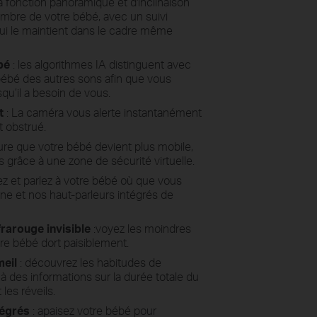
a fonction panoramique
et d'inclinaison
ambre de votre bébé,
avec
un suivi
ui le maintient
dans
le cadre même
bé
: les
algorithmes IA
distinguent avec
 bébé des
autres sons
afin que vous
squ’il a besoin
de
vous.
t
: La
caméra vous alerte instantanément
t obstrué.
ure que
votre bébé devient plus mobile,
s grâce à une zone de sécurité virtuelle.
z et parlez à votre bébé où que vous
e et nos haut-parleurs intégrés de
rarouge invisible
:voyez les moindres
tre bébé dort paisiblement.
eil
: découvrez les habitudes de
 des informations sur la durée totale du
les réveils.
tégrés
: apaisez votre bébé pour