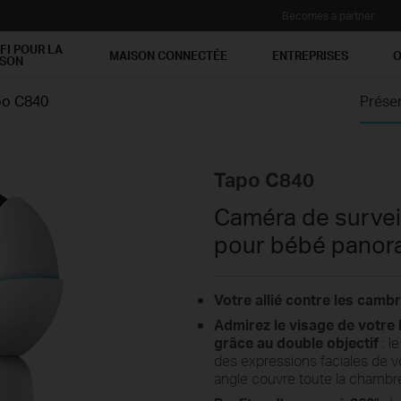
Becomes a partner
FI POUR LA
MAISON CONNECTÉE
ENTREPRISES
O
ISON
po C840
Prése
Tapo C840
Caméra de surveil
pour bébé panora
Votre allié contre les camb
Admirez le visage de votre 
grâce au double objectif
: l
des expressions faciales de vo
angle couvre toute la chambr