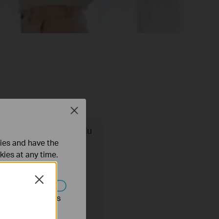
Close
Analyses et rapports du
sommeil
ties and have the
kies at any time.
Close
s être désactivés