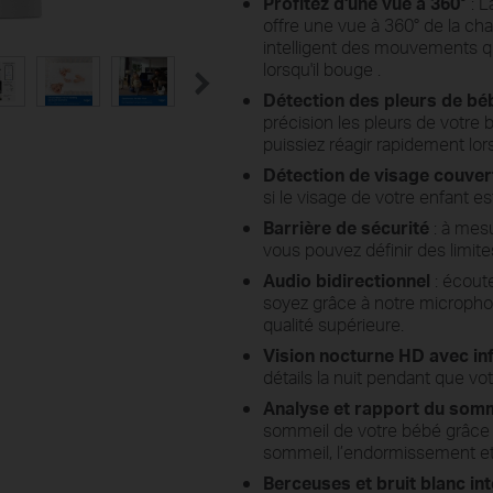
Profitez d'une vue à 360°
:
L
offre une
vue à 360° de la ch
intelligent des mouvements
q
lorsqu'il
bouge
.
Détection
des pleurs
de bé
précision
les pleurs de votre
puissiez réagir rapidement
lor
Détection de visage couver
si le visage de votre enfant es
Barrière de sécurité
: à mes
vous pouvez définir
des limite
Audio bidirectionnel
:
écoute
soyez grâce à notre microphon
qualité supérieure.
Vision nocturne HD avec inf
détails la nuit pendant que vo
Analyse et rapport du somm
sommeil de votre bébé grâce à
sommeil, l’endormissement et 
Berceuses et bruit blanc in