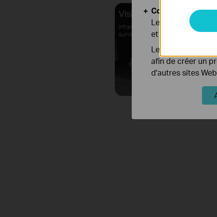
Cookies d'analyse
Vision nocturne HD
Les cookies d'anal
infrarouge invisible pour une
et ajuster les fonc
surveillance discrète
Les cookies market
afin de créer un p
d'autres sites Web
Adm
une netteté
L'objectif tél
objectif