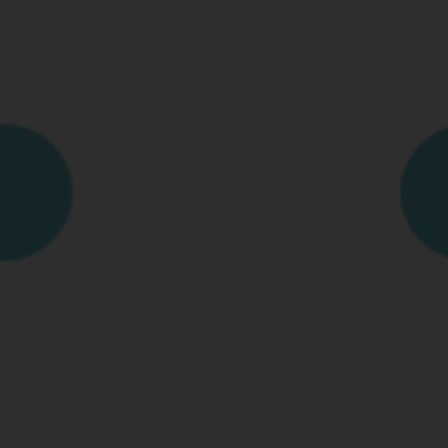
 4MP
10