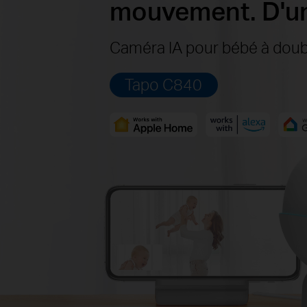
mouvement. D'une
Caméra IA pour bébé à doubl
Tapo C840