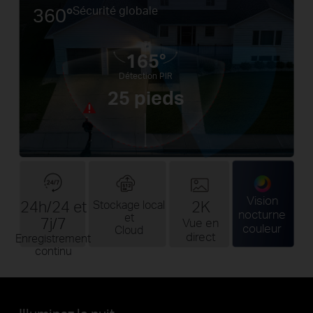
360°
Sécurité globale
165°
Détection PIR
25 pieds
Vision
24h/24 et
2K
Stockage local
nocturne
et
7j/7
Vue en
couleur
Cloud
direct
Enregistrement
continu