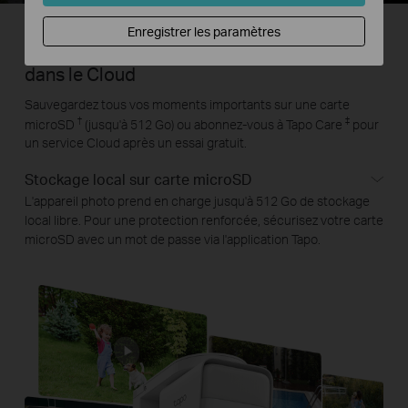
Enregistrer les paramètres
Enregistrement local sécurisé et stockage
dans le Cloud
Sauvegardez tous vos moments importants sur une carte
†
‡
microSD
(jusqu'à 512 Go) ou abonnez-vous à Tapo Care
pour
un service Cloud après un essai gratuit.
Stockage local sur carte microSD
L'appareil photo prend en charge jusqu'à 512 Go de stockage
local libre. Pour une protection renforcée, sécurisez votre carte
microSD avec un mot de passe via l'application Tapo.