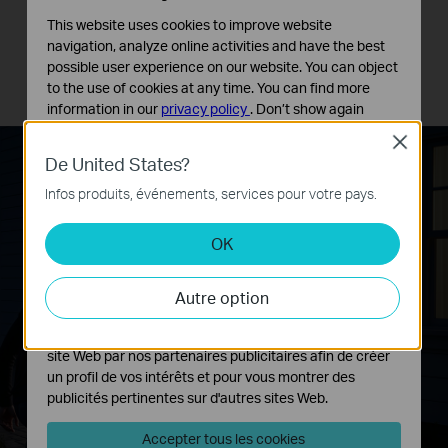
Personnalisez le son, le volume, le type et la durée de l'alarme
This website uses cookies to improve website
selon vos besoins.
navigation, analyze online activities and have the best
possible user experience on our website. You can object
to the use of cookies at any time. You can find more
maintenant
information in our
privacy policy
.
Don’t show again
Détection de personnes
« Caméra projecteur Tapo » : Une personne a été détectée à
Close
Cookies basiques
11:30:24.
De United States?
Ces cookies sont nécessaires au fonctionnement du
site Web et ne peuvent pas être désactivés dans vos
Infos produits, événements, services pour votre pays.
systèmes.
OK
Cookies d'analyse et marketing
Les cookies d'analyse nous permettent d'analyser vos
activités sur notre site Web pour améliorer et ajuster les
Autre option
fonctionnalités de notre site Web.
Les cookies marketing peuvent être définis via notre
site Web par nos partenaires publicitaires afin de créer
un profil de vos intérêts et pour vous montrer des
publicités pertinentes sur d'autres sites Web.
Accepter tous les cookies