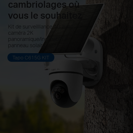
cambriolages où
vous le souhaitez
Kit de surveilllance 4G avec
caméra 2K
panoramique/inclinable +
panneau solaire
Tapo C615G KIT