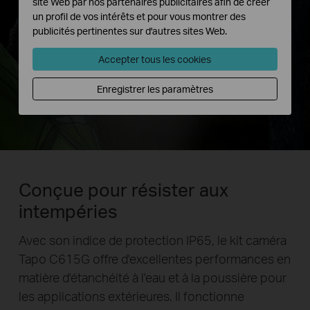
site Web par nos partenaires publicitaires afin de créer
un profil de vos intérêts et pour vous montrer des
publicités pertinentes sur d'autres sites Web.
Accepter tous les cookies
Enregistrer les paramètres
Conçue pour résister aux
intempéries
Avec son indice de protection IP65, le kit caméra
Tapo C615G offre d'excellentes performances en
matière d'étanchéité à l'eau et à la poussière pour
les applications extérieures. Il fonctionne