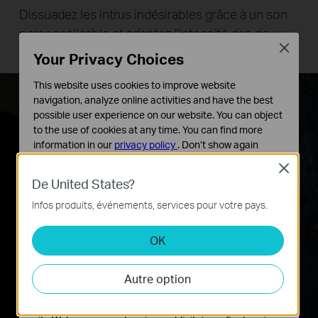
Dissuadez les intrus indésirables grâce à un son
personnalisable et adaptez l'intensité des deux
Close
projecteurs pour un éclairage précis.
Your Privacy Choices
This website uses cookies to improve website
navigation, analyze online activities and have the best
possible user experience on our website. You can object
to the use of cookies at any time. You can find more
information in our
privacy policy
.
Don’t show again
Close
Cookies basiques
De United States?
Ces cookies sont nécessaires au fonctionnement du
site Web et ne peuvent pas être désactivés dans vos
Infos produits, événements, services pour votre pays.
systèmes.
OK
Cookies d'analyse et marketing
Les cookies d'analyse nous permettent d'analyser vos
activités sur notre site Web pour améliorer et ajuster les
Regarde ça !
Autre option
fonctionnalités de notre site Web.
Les cookies marketing peuvent être définis via notre