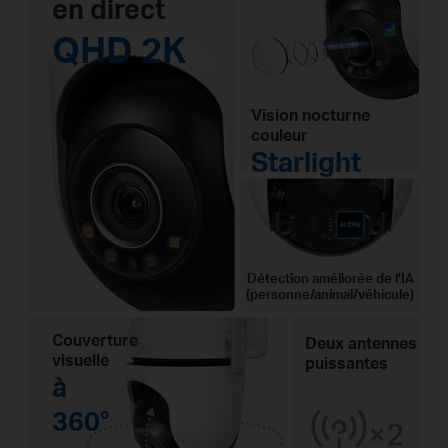
en direct
QHD 2K
Vision nocturne
couleur
Starlight
Détection améliorée de l'IA
(personne/animal/véhicule)
Couverture
Deux antennes
visuelle
puissantes
à
360°