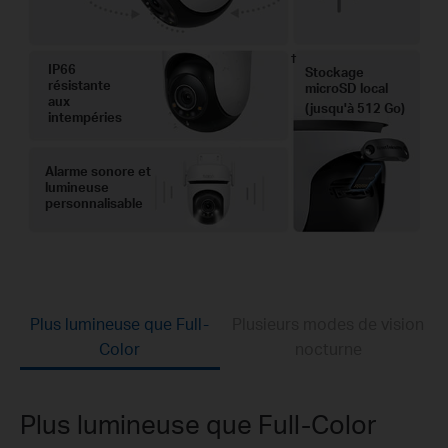
†
IP66
Stockage
résistante
microSD local
aux
(jusqu'à 512 Go)
intempéries
Alarme sonore et
lumineuse
personnalisable
Plus lumineuse que Full-
Plusieurs modes de vision
Color
nocturne
Plus lumineuse que Full-Color