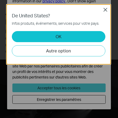
information in our
privacy policy
.
Don’t show again
Close
Alarme sonore et lumineuse
Cookies basiques
De United States?
Ces cookies sont nécessaires au fonctionnement du
personnalisable
site Web et ne peuvent pas être désactivés dans vos
Infos produits, événements, services pour votre pays.
systèmes.
Enregistrez votre propre audio comme alarme pour
OK
Cookies d'analyse et marketing
étendre vos utilisations. La lumière ultra-lumineuse
Les cookies d'analyse nous permettent d'analyser vos
et réglable est également prise en charge pour
activités sur notre site Web pour améliorer et ajuster les
effrayer les visiteurs indésirables.
Autre option
fonctionnalités de notre site Web.
Les cookies marketing peuvent être définis via notre
site Web par nos partenaires publicitaires afin de créer
Zones privées, évadez-vous !
un profil de vos intérêts et pour vous montrer des
publicités pertinentes sur d'autres sites Web.
Accepter tous les cookies
Enregistrer les paramètres