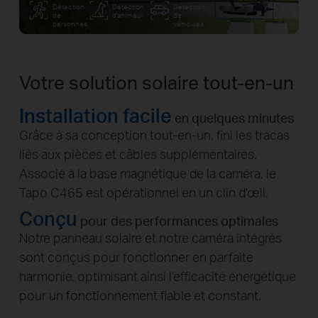
Détection
Détection
Détection
de
d'animaux
de
personnes
véhicules
Réglage sans effort
Ajustabilité ultime
Optimisez votre installation pour garantir des
performances et une recharge solaire optimales.
Ajustez le panneau solaire intégré
à la verticale à
45°
pour capter un ensoleillement maximal et
assurer une recharge optimale.
La bague autour de l'objectif de la caméra offre
également une
rotation complète à 360°
pour
des réglages supplémentaires du panneau solaire.