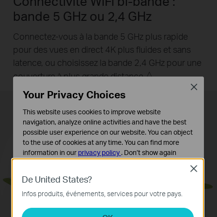
Connectivité WiFi bi-bande :
bande 5 GHz ou 2,4 GHz
Connectez-vous à la bande 5 GHz plus rapide
pour des vues en direct 4K plus fluides et sans
latence, ou choisissez la bande 2,4 GHz pour une
△
couverture à plus grande distance.