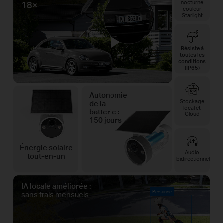
nocturne
18×
couleur
Starlight
Résiste à
toutes les
conditions
(IP65)
Autonomie
Stockage
de la
local et
batterie :
Cloud
150 jours
Énergie solaire
Audio
tout-en-un
bidirectionnel
IA locale améliorée :
Personne
sans frais mensuels