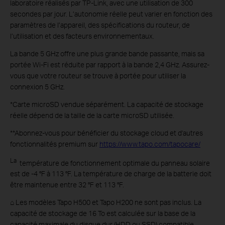
laboratoire réalisés par TP-Link, avec une utilisation de 300
secondes par jour. L’autonomie réelle peut varier en fonction des
paramètres de l’appareil, des spécifications du routeur, de
l’utilisation et des facteurs environnementaux.
La bande 5 GHz offre une plus grande bande passante, mais sa
portée Wi-Fi est réduite par rapport à la bande 2,4 GHz. Assurez-
vous que votre routeur se trouve à portée pour utiliser la
connexion 5 GHz.
*Carte microSD vendue séparément. La capacité de stockage
réelle dépend de la taille de la carte microSD utilisée.
**Abonnez-vous pour bénéficier du stockage cloud et d'autres
fonctionnalités premium sur
https://www.tapo.com/tapocare/
La
température de fonctionnement optimale du panneau solaire
est de -4 °F à 113 °F. La température de charge de la batterie doit
être maintenue entre 32 °F et 113 °F.
⌂ Les modèles Tapo H500 et Tapo H200 ne sont pas inclus. La
capacité de stockage de 16 To est calculée sur la base de la
capacité maximale du disque dur (HDD ou SSD) compatible.