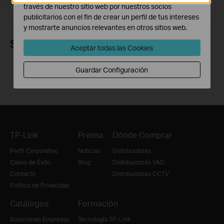
Dirección de correo electrónico
través de nuestro sitio web por nuestros socios
Suscríbete
publicitarios con el fin de crear un perfil de tus intereses
y mostrarte anuncios relevantes en otros sitios web.
Síguenos
Aceptar todas las Cookies
Guardar Configuración
TP-Link
Prensa
Dónde Comprar
Perfil Corporativo
Noticias
Distribuidores
Casos de Éxito
Blog
Distribuidores VAD
Contacto
Distribuidores CCTV
Política de Privacidad
Catálogos
Formación
Soluciones Empresas
Tecnología TP-Link