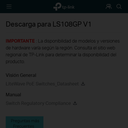
TP-Link,
Programa
Busca
Reliably
de
Smart
Fidelización
Descarga para
LS108GP
V1
IMPORTANTE
: La disponibilidad de modelos y versiones
de hardware varía según la región. Consulta el sitio web
regional de TP-Link para determinar la disponibilidad del
producto.
Visión General
LiteWave PoE Switches_Datasheet
Manual
Switch Regulatory Compliance
Preguntas más
Frecuentes