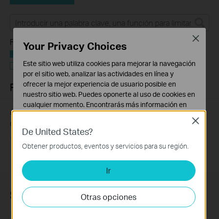
Close
Filtro de funciones:
Your Privacy Choices
Todo
Este sitio web utiliza cookies para mejorar la navegación
Solución de problemas
por el sitio web, analizar las actividades en línea y
ofrecer la mejor experiencia de usuario posible en
Preguntas Frecuentes
nuestro sitio web. Puedes oponerte al uso de cookies en
cualquier momento. Encontrarás más información en
¿Por qué el dispositivo alimentado por PoE no funciona
nuestra
política de privacidad
.
Close
correctamente cuando está conectado al Switch PoE?
De United States?
Cookies Básicas
08-28-2024
391271
views
Estas cookies son necesarias para el funcionamiento
Obtener productos, eventos y servicios para su región.
del sitio web y no pueden desactivarse en tu sistema.
Ir
Cookies de Análisis y de Marketing
Las cookies de análisis nos permiten analizar tus
actividades en nuestro sitio web con el fin de mejorar y
Suscripción
Otras opciones
adaptar la funcionalidad del mismo.
Las cookies de marketing pueden ser instaladas a