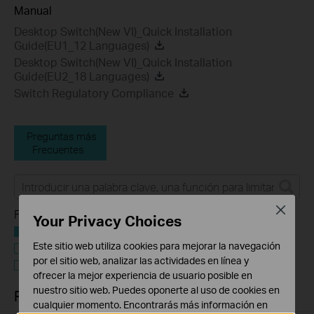
Manual
Desktop Switch(New VI)_Quick Installation
Guide(EU1_12 Languages)
Desktop Switch(New VI)_Quick Installation
Guide(EU2_18 Languages)
Switch Regulatory Compliance
Preguntas más
Frecuentes
Close
Filtro de funciones:
Your Privacy Choices
Todo
Este sitio web utiliza cookies para mejorar la navegación
Requisito de la aplicación de usuario
por el sitio web, analizar las actividades en línea y
Tapo Otros
ofrecer la mejor experiencia de usuario posible en
nuestro sitio web. Puedes oponerte al uso de cookies en
Preguntas Frecuentes
cualquier momento. Encontrarás más información en