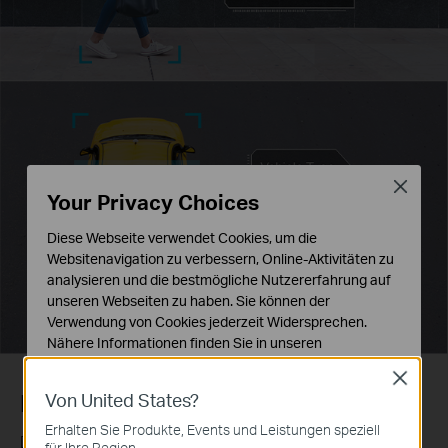
Close
Your Privacy Choices
Diese Webseite verwendet Cookies, um die
Websitenavigation zu verbessern, Online-Aktivitäten zu
analysieren und die bestmögliche Nutzererfahrung auf
unseren Webseiten zu haben. Sie können der
Verwendung von Cookies jederzeit Widersprechen.
Nähere Informationen finden Sie in unseren
Datenschutzhinweisen
.
Close
Von United States?
Human & Vehicle Classification
Notwendige Cookies
Diese Cookies sind zur Funktion der Website
Erhalten Sie Produkte, Events und Leistungen speziell
Distinguish humans and vehicles from other objects and
erforderlich und können in Ihren Systemen nicht
für Ihre Region