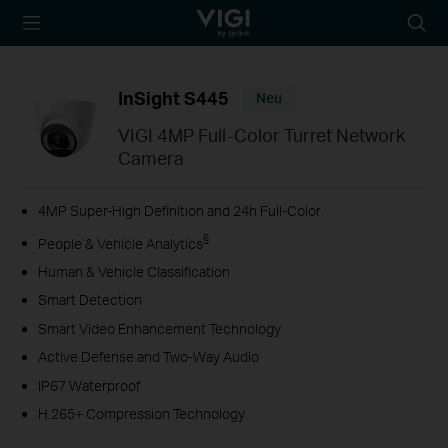
TP-Link, Reliably
Suche
Smart
Symbo
InSight S445
Neu
VIGI 4MP Full-Color Turret Network
Camera
4MP Super-High Definition and 24h Full-Color
§
People & Vehicle Analytics
Human & Vehicle Classification
Smart Detection
Smart Video Enhancement Technology
Active Defense and Two-Way Audio
IP67 Waterproof
H.265+ Compression Technology