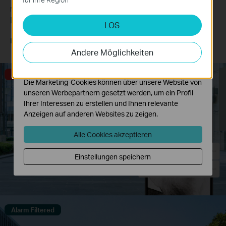
deaktiviert werden.
receive more accurate event notifications.
Learn more about VIGI AI technology >>
LOS
Analyse- und Marketing-Cookies
Analyse-Cookies ermöglichen es uns, Ihre Aktivitäten
Human & Vehicle
Only Human
Only Vehicle
auf unserer Website zu analysieren, um die
Classification
Classification On
Classification On
Andere Möglichkeiten
Funktionsweise unserer Website zu verbessern und
anzupassen.
Alarm Triggered
Die Marketing-Cookies können über unsere Website von
unseren Werbepartnern gesetzt werden, um ein Profil
Ihrer Interessen zu erstellen und Ihnen relevante
Anzeigen auf anderen Websites zu zeigen.
Alle Cookies akzeptieren
Einstellungen speichern
Alarm Filtered