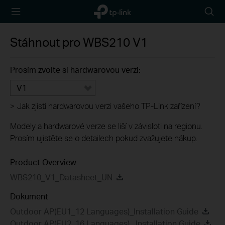
TP-Link,
Searc
Reliably
icon
Smart
Stáhnout pro
WBS210
V1
Prosím zvolte si hardwarovou verzi:
V1
>
Jak zjisti hardwarovou verzi vašeho TP-Link zařízení?
Modely a hardwarové verze se liší v závisloti na regionu.
Prosím ujistěte se o detailech pokud zvažujete nákup.
Product Overview
WBS210_V1_Datasheet_UN
Dokument
Outdoor AP(EU1_12 Languages)_Installation Guide
Outdoor AP(EU2_16 Languages)_ Installation Guide