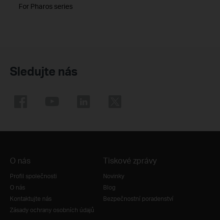
For Pharos series
Sledujte nás
O nás
Tiskové zprávy
Profil společnosti
Novinky
O nás
Blog
Kontaktujte nás
Bezpečnostní poradenství
Zásady ochrany osobních údajů