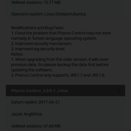
Velikost souboru:
15.77 MB
Operační systém: Linux (Debian/Ubuntu)
Modifications and Bug Fixes:
1. Fixed the problem that Pharos Control may not work
normally in Turkish language operating system.
2. Improved security mechanism.
3. Improved log security level.
Notes:
1. When upgrading from the older version, it will cover
previous data. So please backup the data first before
updating the software.
2. Pharos Control only supports JRE1.7 and JRE1.8.
Pharos Control_2.0.0-1_Linux
Datum vydání:
2017-04-21
Jazyk:
Angličtina
Velikost souboru:
47.68 MB