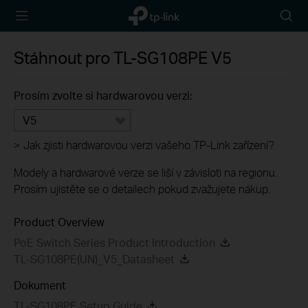
TP-Link,
Searc
Reliably
icon
Smart
Stáhnout pro
TL-SG108PE
V5
Prosím zvolte si hardwarovou verzi:
V5
>
Jak zjisti hardwarovou verzi vašeho TP-Link zařízení?
Modely a hardwarové verze se liší v závisloti na regionu.
Prosím ujistěte se o detailech pokud zvažujete nákup.
Product Overview
PoE Switch Series Product Introduction
TL-SG108PE(UN)_V5_Datasheet
Dokument
TL-SG108PE Setup Guide