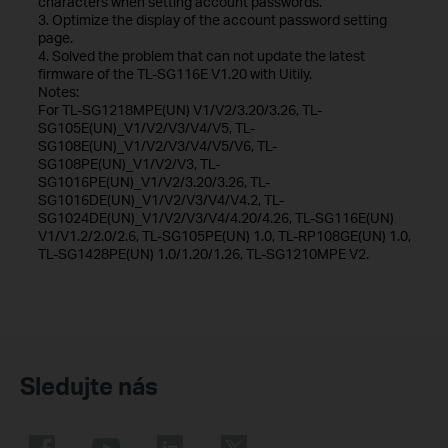
characters when setting account passwords.
3. Optimize the display of the account password setting
page.
4. Solved the problem that can not update the latest
firmware of the TL-SG116E V1.20 with Uitily.
Notes:
For TL-SG1218MPE(UN) V1/V2/3.20/3.26, TL-
SG105E(UN)_V1/V2/V3/V4/V5, TL-
SG108E(UN)_V1/V2/V3/V4/V5/V6, TL-
SG108PE(UN)_V1/V2/V3, TL-
SG1016PE(UN)_V1/V2/3.20/3.26, TL-
SG1016DE(UN)_V1/V2/V3/V4/V4.2, TL-
SG1024DE(UN)_V1/V2/V3/V4/4.20/4.26, TL-SG116E(UN)
V1/V1.2/2.0/2.6, TL-SG105PE(UN) 1.0, TL-RP108GE(UN) 1.0,
TL-SG1428PE(UN) 1.0/1.20/1.26, TL-SG1210MPE V2.
Sledujte nás