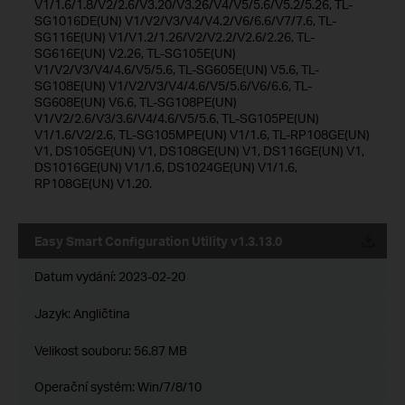
V1/1.6/1.8/V2/2.6/V3.20/V3.26/V4/V5/5.6/V5.2/5.26, TL-
SG1016DE(UN) V1/V2/V3/V4/V4.2/V6/6.6/V7/7.6, TL-
SG116E(UN) V1/V1.2/1.26/V2/V2.2/V2.6/2.26, TL-
SG616E(UN) V2.26, TL-SG105E(UN)
V1/V2/V3/V4/4.6/V5/5.6, TL-SG605E(UN) V5.6, TL-
SG108E(UN) V1/V2/V3/V4/4.6/V5/5.6/V6/6.6, TL-
SG608E(UN) V6.6, TL-SG108PE(UN)
V1/V2/2.6/V3/3.6/V4/4.6/V5/5.6, TL-SG105PE(UN)
V1/1.6/V2/2.6, TL-SG105MPE(UN) V1/1.6, TL-RP108GE(UN)
V1, DS105GE(UN) V1, DS108GE(UN) V1, DS116GE(UN) V1,
DS1016GE(UN) V1/1.6, DS1024GE(UN) V1/1.6,
RP108GE(UN) V1.20.
Easy Smart Configuration Utility v1.3.13.0
Datum vydání:
2023-02-20
Jazyk:
Angličtina
Velikost souboru:
56.87 MB
Operační systém: Win/7/8/10