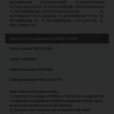
SG108PE(UN) V1/V2/V3/V4/V5, TL-SG1016PE(UN)
V1/V2/3.20/3.26/V4, TL-SG1016DE(UN) V1/V2/V3/V4/V4.2,
TL-SG1024DE(UN)_V1/V2/V3/V4/4.20/4.26, TL-
SG116E(UN) V1/V1.2/2.0/2.6, TL-SG105PE(UN) V1/V2, TL-
RP108GE(UN) V1, TL-SG1428PE(UN) V1/V1.2/V1.26, TL-
SG1210MPE V2.
Easy Smart Configuration Utility v1.3.6.0
Datum vydání:
2021-05-28
Jazyk:
Angličtina
Velikost souboru:
56.03 MB
Operační systém: Win7/8/8.1/10
New Features/Enhancements:
1. Optimize the design of Utility so that it can recognize the
completed configuration in Web management mode, such
as account password and LAG settings.
2. Optimize the character set to support half-width