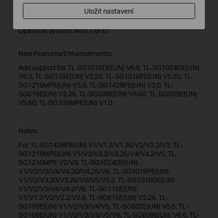
Velikost souboru:
48.62 MB
Uložit nastavení
Operační systém: Win/7/8/10
New Features/Enhancements:
Add support for TL-SG1016DE(UN) V6.0, TL-SG1024DE(UN)
V6.0, TL-SG116E(UN) V2.20, TL-SG1016PE(UN) V5.20, TL-
SG1218MPE(UN) V5.0, TL-SG1428PE(UN) V3.0, TL-
SG616E(UN) V2.26, TL-SG608E(UN) V6.60, TL-SG605E(UN)
V5.60, TL-SG105MPE(UN) V1.0
Notes:
For TL-SG1428PE(UN) V1/V1.2/V1.26/V2/V2.2/V3, TL-
SG1218MPE(UN) V1/V2/V3.2/V3.26/V4/V4.2/V5, TL-
SG1210MPE V2/V3, TL-SG1024DE(UN)
V1/V2/V3/V4/V4.20/V4.26/V6, TL-SG1016PE(UN)
V1/V2/V3.20/V3.26/V4/V5/V5.2, TL-SG1016DE(UN)
V1/V2/V3/V4/V4.2/V6, TL-SG116E(UN)
V1/V1.2/V2/V2.2/V2.6, TL-SG616E(UN) V2.26, TL-
SG105E(UN) V1/V2/V3/V4/V5, TL-SG605E(UN) V5.6, TL-
SG108E(UN) V1/V2/V3/V4/V5/V6, TL-SG608E(UN) V6.6, TL-