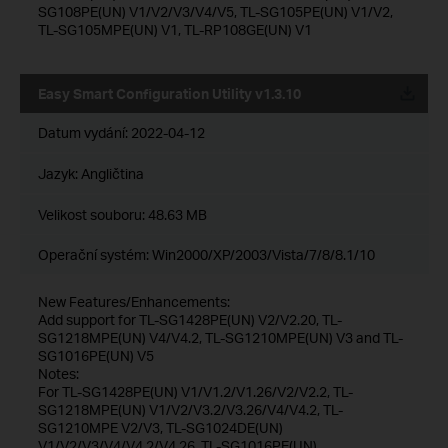
SG108PE(UN) V1/V2/V3/V4/V5, TL-SG105PE(UN) V1/V2,
TL-SG105MPE(UN) V1, TL-RP108GE(UN) V1
Easy Smart Configuration Utility v1.3.10
Datum vydání:
2022-04-12
Jazyk:
Angličtina
Velikost souboru:
48.63 MB
Operační systém: Win2000/XP/2003/Vista/7/8/8.1/10
New Features/Enhancements:
Add support for TL-SG1428PE(UN) V2/V2.20, TL-
SG1218MPE(UN) V4/V4.2, TL-SG1210MPE(UN) V3 and TL-
SG1016PE(UN) V5
Notes:
For TL-SG1428PE(UN) V1/V1.2/V1.26/V2/V2.2, TL-
SG1218MPE(UN) V1/V2/V3.2/V3.26/V4/V4.2, TL-
SG1210MPE V2/V3, TL-SG1024DE(UN)
V1/V2/V3/V4/V4.2/V4.26, TL-SG1016PE(UN)