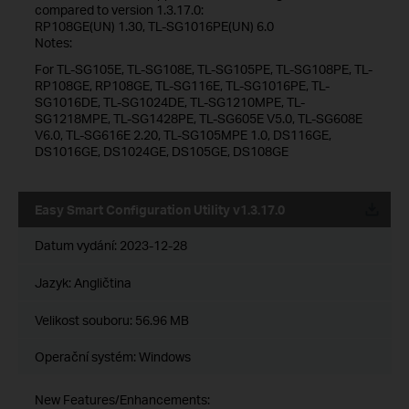
compared to version 1.3.17.0:
RP108GE(UN) 1.30, TL-SG1016PE(UN) 6.0
Notes:
For TL-SG105E, TL-SG108E, TL-SG105PE, TL-SG108PE, TL-
RP108GE, RP108GE, TL-SG116E, TL-SG1016PE, TL-
SG1016DE, TL-SG1024DE, TL-SG1210MPE, TL-
SG1218MPE, TL-SG1428PE, TL-SG605E V5.0, TL-SG608E
V6.0, TL-SG616E 2.20, TL-SG105MPE 1.0, DS116GE,
DS1016GE, DS1024GE, DS105GE, DS108GE
Easy Smart Configuration Utility v1.3.17.0
Datum vydání:
2023-12-28
Jazyk:
Angličtina
Velikost souboru:
56.96 MB
Operační systém: Windows
New Features/Enhancements: