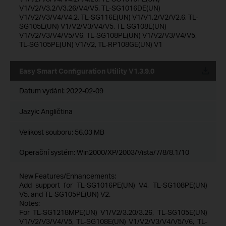
V1/V2/V3.2/V3.26/V4/V5, TL-SG1016DE(UN)
V1/V2/V3/V4/V4.2, TL-SG116E(UN) V1/V1.2/V2/V2.6, TL-
SG105E(UN) V1/V2/V3/V4/V5, TL-SG108E(UN)
V1/V2/V3/V4/V5/V6, TL-SG108PE(UN) V1/V2/V3/V4/V5,
TL-SG105PE(UN) V1/V2, TL-RP108GE(UN) V1
Easy Smart Configuration Utility V1.3.9.0
Datum vydání:
2022-02-09
Jazyk:
Angličtina
Velikost souboru:
56.03 MB
Operační systém: Win2000/XP/2003/Vista/7/8/8.1/10
New Features/Enhancements:
Add support for TL-SG1016PE(UN) V4, TL-SG108PE(UN)
V5, and TL-SG105PE(UN) V2.
Notes:
For TL-SG1218MPE(UN) V1/V2/3.20/3.26, TL-SG105E(UN)
V1/V2/V3/V4/V5, TL-SG108E(UN) V1/V2/V3/V4/V5/V6, TL-