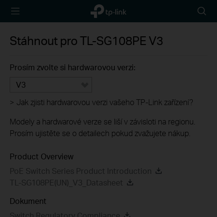
TP-Link,
Searc
Reliably
icon
Smart
Stáhnout pro
TL-SG108PE
V3
Prosím zvolte si hardwarovou verzi:
V3
>
Jak zjisti hardwarovou verzi vašeho TP-Link zařízení?
Modely a hardwarové verze se liší v závisloti na regionu.
Prosím ujistěte se o detailech pokud zvažujete nákup.
Product Overview
PoE Switch Series Product Introduction
TL-SG108PE(UN)_V3_Datasheet
Dokument
Switch Regulatory Compliance