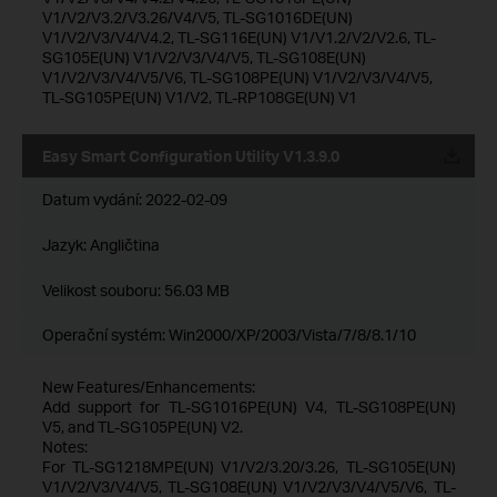
V1/V2/V3.2/V3.26/V4/V5, TL-SG1016DE(UN)
V1/V2/V3/V4/V4.2, TL-SG116E(UN) V1/V1.2/V2/V2.6, TL-
SG105E(UN) V1/V2/V3/V4/V5, TL-SG108E(UN)
V1/V2/V3/V4/V5/V6, TL-SG108PE(UN) V1/V2/V3/V4/V5,
TL-SG105PE(UN) V1/V2, TL-RP108GE(UN) V1
Easy Smart Configuration Utility V1.3.9.0
Datum vydání:
2022-02-09
Jazyk:
Angličtina
Velikost souboru:
56.03 MB
Operační systém: Win2000/XP/2003/Vista/7/8/8.1/10
New Features/Enhancements:
Add support for TL-SG1016PE(UN) V4, TL-SG108PE(UN)
V5, and TL-SG105PE(UN) V2.
Notes:
For TL-SG1218MPE(UN) V1/V2/3.20/3.26, TL-SG105E(UN)
V1/V2/V3/V4/V5, TL-SG108E(UN) V1/V2/V3/V4/V5/V6, TL-