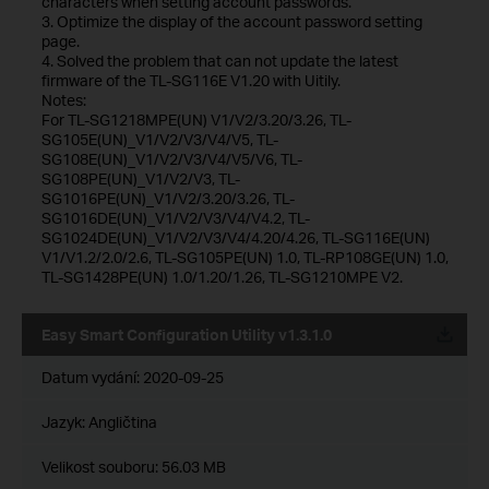
characters when setting account passwords.
3. Optimize the display of the account password setting
page.
4. Solved the problem that can not update the latest
firmware of the TL-SG116E V1.20 with Uitily.
Notes:
For TL-SG1218MPE(UN) V1/V2/3.20/3.26, TL-
SG105E(UN)_V1/V2/V3/V4/V5, TL-
SG108E(UN)_V1/V2/V3/V4/V5/V6, TL-
SG108PE(UN)_V1/V2/V3, TL-
SG1016PE(UN)_V1/V2/3.20/3.26, TL-
SG1016DE(UN)_V1/V2/V3/V4/V4.2, TL-
SG1024DE(UN)_V1/V2/V3/V4/4.20/4.26, TL-SG116E(UN)
V1/V1.2/2.0/2.6, TL-SG105PE(UN) 1.0, TL-RP108GE(UN) 1.0,
TL-SG1428PE(UN) 1.0/1.20/1.26, TL-SG1210MPE V2.
Easy Smart Configuration Utility v1.3.1.0
Datum vydání:
2020-09-25
Jazyk:
Angličtina
Velikost souboru:
56.03 MB