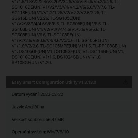
V1/1.6/1.8/V2/2.6/V3.20/V3.26/V4/V5/5.6/V5.2/5.26, TL-
SG1016DE(UN) V1/V2/V3/V4/V4.2/V6/6.6/V7/7.6, TL-
SG116E(UN) V1/V1.2/1.26/V2/V2.2/V2.6/2.26, TL-
SG616E(UN) V2.26, TL-SG105E(UN)
V1/V2/V3/V4/4.6/V5/5.6, TL-SG605E(UN) V5.6, TL-
SG108E(UN) V1/V2/V3/V4/4.6/V5/5.6/V6/6.6, TL-
SG608E(UN) V6.6, TL-SG108PE(UN)
V1/V2/2.6/V3/3.6/V4/4.6/V5/5.6, TL-SG105PE(UN)
V1/1.6/V2/2.6, TL-SG105MPE(UN) V1/1.6, TL-RP108GE(UN)
V1, DS105GE(UN) V1, DS108GE(UN) V1, DS116GE(UN) V1,
DS1016GE(UN) V1/1.6, DS1024GE(UN) V1/1.6,
RP108GE(UN) V1.20.
Easy Smart Configuration Utility v1.3.13.0
Datum vydání:
2023-02-20
Jazyk:
Angličtina
Velikost souboru:
56.87 MB
Operační systém: Win/7/8/10