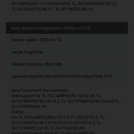
SG108PE(UN) V1/V2/V3/V4/V5, TL-SG105PE(UN) V1/V2,
TL-SG105MPE(UN) V1, TL-RP108GE(UN) V1
Easy Smart Configuration Utility v1.3.10
Datum vydání:
2022-04-12
Jazyk:
Angličtina
Velikost souboru:
48.63 MB
Operační systém: Win2000/XP/2003/Vista/7/8/8.1/10
New Features/Enhancements:
Add support for TL-SG1428PE(UN) V2/V2.20, TL-
SG1218MPE(UN) V4/V4.2, TL-SG1210MPE(UN) V3 and TL-
SG1016PE(UN) V5
Notes:
For TL-SG1428PE(UN) V1/V1.2/V1.26/V2/V2.2, TL-
SG1218MPE(UN) V1/V2/V3.2/V3.26/V4/V4.2, TL-
SG1210MPE V2/V3, TL-SG1024DE(UN)
V1/V2/V3/V4/V4.2/V4.26, TL-SG1016PE(UN)