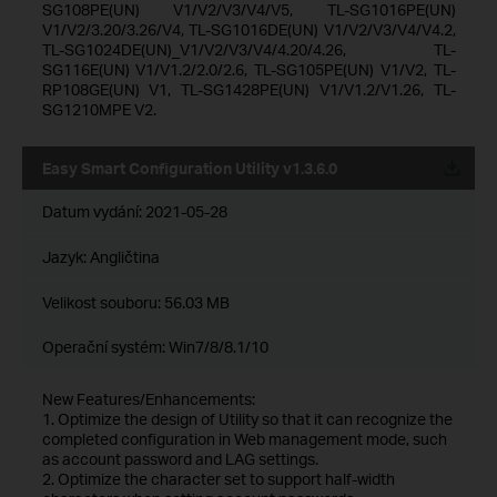
SG108PE(UN) V1/V2/V3/V4/V5, TL-SG1016PE(UN)
V1/V2/3.20/3.26/V4, TL-SG1016DE(UN) V1/V2/V3/V4/V4.2,
TL-SG1024DE(UN)_V1/V2/V3/V4/4.20/4.26, TL-
SG116E(UN) V1/V1.2/2.0/2.6, TL-SG105PE(UN) V1/V2, TL-
RP108GE(UN) V1, TL-SG1428PE(UN) V1/V1.2/V1.26, TL-
SG1210MPE V2.
Easy Smart Configuration Utility v1.3.6.0
Datum vydání:
2021-05-28
Jazyk:
Angličtina
Velikost souboru:
56.03 MB
Operační systém: Win7/8/8.1/10
New Features/Enhancements:
1. Optimize the design of Utility so that it can recognize the
completed configuration in Web management mode, such
as account password and LAG settings.
2. Optimize the character set to support half-width