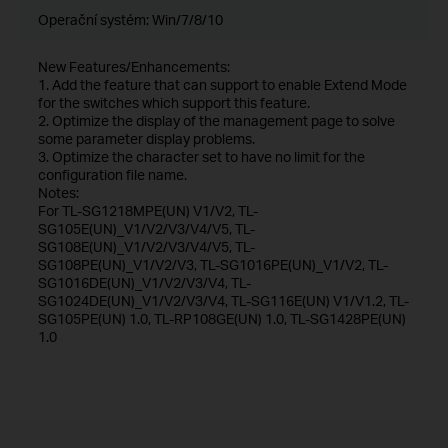
Operační systém: Win/7/8/10
New Features/Enhancements:
1. Add the feature that can support to enable Extend Mode
for the switches which support this feature.
2. Optimize the display of the management page to solve
some parameter display problems.
3. Optimize the character set to have no limit for the
configuration file name.
Notes:
For TL-SG1218MPE(UN) V1/V2, TL-
SG105E(UN)_V1/V2/V3/V4/V5, TL-
SG108E(UN)_V1/V2/V3/V4/V5, TL-
SG108PE(UN)_V1/V2/V3, TL-SG1016PE(UN)_V1/V2, TL-
SG1016DE(UN)_V1/V2/V3/V4, TL-
SG1024DE(UN)_V1/V2/V3/V4, TL-SG116E(UN) V1/V1.2, TL-
SG105PE(UN) 1.0, TL-RP108GE(UN) 1.0, TL-SG1428PE(UN)
1.0