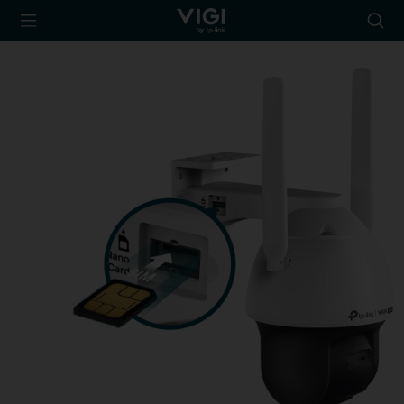
TP-Link, Reliably
Searc
Smart
icon