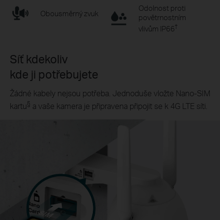
Odolnost proti
Obousměrný zvuk
povětrnostním
†
vlivům IP66
Síť kdekoliv
kde ji potřebujete
Žádné kabely nejsou potřeba. Jednoduše vložte
Nano-SIM
§
kartu
a vaše kamera je připravena připojit se k 4G LTE síti.