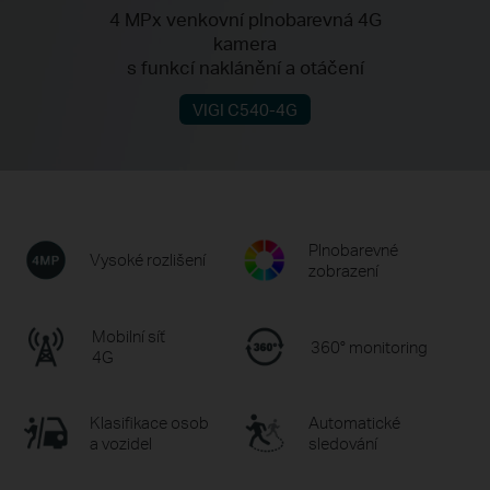
4 MPx venkovní plnobarevná 4G
kamera
s funkcí naklánění a otáčení
VIGI C540-4G
Plnobarevné
Vysoké rozlišení
zobrazení
Mobilní síť
360° monitoring
4G
Klasifikace osob
Automatické
a vozidel
sledování