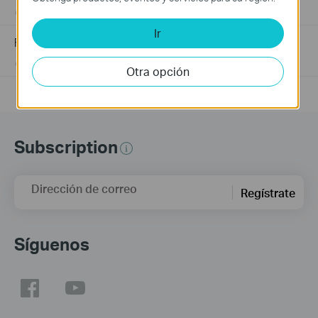
06-24-2026
184176
views
Ir
Frequently asked questions about Unmanaged Switch
07-23-2024
351938
views
Otra opción
Subscription
Dirección de correo
Regístrate
Síguenos