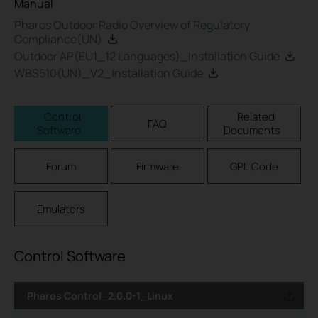
Manual
Pharos Outdoor Radio Overview of Regulatory
Compliance(UN)
Outdoor AP(EU1_12 Languages)_Installation Guide
WBS510(UN)_V2_Installation Guide
Control
Related
FAQ
Software
Documents
Forum
Firmware
GPL Code
Emulators
Control Software
Pharos Control_2.0.0-1_Linux