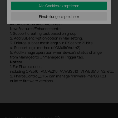
Dateigröße:
87.31 MB
Alle Cookies akzeptieren
Betriebssystem: Win2000/XP/2003/Vista/7/8/8.1/10
Einstellungen speichern
Modifications and Bug Fixes:
New Features/Enhancements:
1. Support creating task based on group.
2. Add SSL encryption option in Mail setting.
3. Enlarge subnet mask length in IPScan to 21 bits.
4. Support login method of GMail(OAuth2).
5. Add Manage operation when device's status change
from Managed to Unmanaged in Trigger tab.
Notes:
1. For Pharos series,
including CPE510_V1,CPE210_V1,WBS510_V1,WBS510_V2, etc.
2. PharosControl_v1.1.4 can manage firmware PharOS 1.2.1
or later firmware versions.