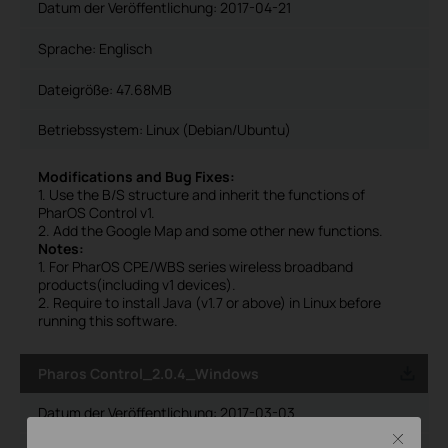
Datum der Veröffentlichung:
2017-04-21
Sprache:
Englisch
Dateigröße:
47.68MB
Betriebssystem: Linux (Debian/Ubuntu)
Modifications and Bug Fixes:
1. Use the B/S structure and inherit the functions of
PharOS Control v1.
2. Add the Google Map and some other new functions.
Notes:
1. For PharOS CPE/WBS series wireless broadband
products(including v1 devices).
2. Require to install Java (v1.7 or above) in Linux before
running this software.
Pharos Control_2.0.4_Windows
Datum der Veröffentlichung:
2017-03-03
Close