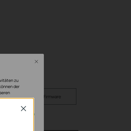
Close
vitäten zu
 können der
nseren
 Documents
Firmware
Close
cht deaktiviert