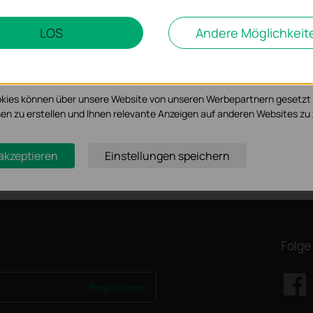
IPSec VPN Client
LOS
Andere Möglichkeit
Datum der Veröffentlichung:
d Marketing-Cookies
Sprache:
Englisch
2017-08-11
möglichen es uns, Ihre Aktivitäten auf unserer Website zu analysieren
Betriebssystem: Win2000/XP/2003/Vista/7
serer Website zu verbessern und anzupassen.
kies können über unsere Website von unseren Werbepartnern gesetzt
essen zu erstellen und Ihnen relevante Anzeigen auf anderen Websites zu 
 akzeptieren
Einstellungen speichern
Folge
Registrieren