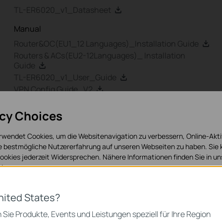
TL-ER6020_v1_Datasheet
Manual
Router&OC(EU1_12 Languages)_Installation Guide
Routers & ACs(EU2-12Languages)_ Installation
Guide
TL-ER6020_v1_User_Guide
VPN Config Guide_V2
TL-ER6020_V1_User Guide_1910010852
acy Choices
TL-ER6020_v1_IG_7106503927
rwendet Cookies, um die Websitenavigation zu verbessern, Online-Akti
ie bestmögliche Nutzererfahrung auf unseren Webseiten zu haben. Sie
okies jederzeit Widersprechen. Nähere Informationen finden Sie in u
IPSec VPN Client
FAQ
Related
isen
.
Software
 Cookies
nited States?
IPSec VPN Client Software
 zur Funktion der Website erforderlich und können in Ihren Systemen ni
 Sie Produkte, Events und Leistungen speziell für Ihre Region