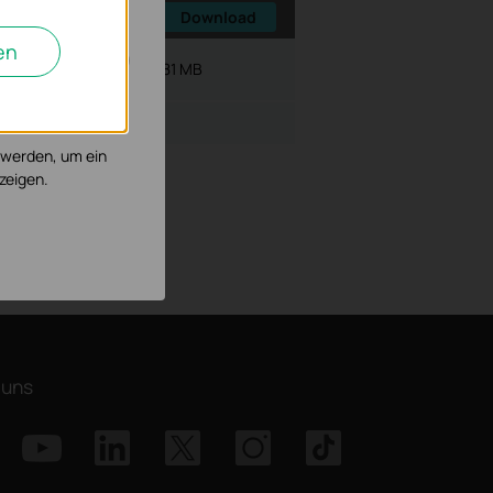
Download
en
Dateigröße:
5.81 MB
, um die
 werden, um ein
zeigen.
 uns