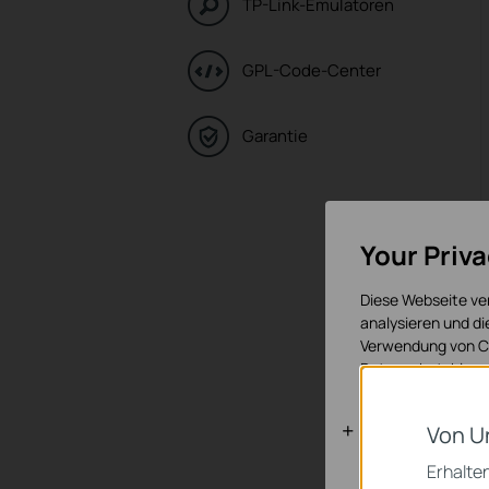
TP-Link-Emulatoren
GPL-Code-Center
Garantie
Your Priv
Diese Webseite ve
analysieren und d
Verwendung von Co
Datenschutzhinwe
Notwendige
Von U
Diese Cookies sind
Erhalten