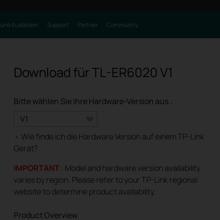
 und Ausbilden
Support
Partner
Community
Download für
TL-ER6020
V1
Bitte wählen Sie Ihre Hardware-Version aus.:
V1
>
Wie finde ich die Hardware Version auf einem TP-Link
Gerät?
IMPORTANT
: Model and hardware version availability
varies by region. Please refer to your TP-Link regional
website to determine product availability.
Product Overview