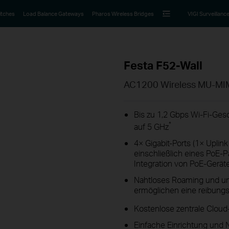
itches
Load Balance Gateways
Pharos Wireless Bridges
VIGI Surveillanc
Festa F52-Wall
AC1200 Wireless MU-MIMO
Bis zu 1,2 Gbps Wi-Fi-Ge
*
auf 5 GHz
4× Gigabit-Ports (1× Uplink
einschließlich eines PoE-
Integration von PoE-Gerät
Nahtloses Roaming und um
ermöglichen eine reibungs
Kostenlose zentrale Cloud
Einfache Einrichtung und N