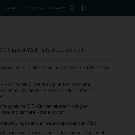
Search
Choose
e
For SMB
For Enterprise
Support
icon
location
 Gigabit Wall Plate Access Point
schwindigkeiten: 300 Mbps auf 2,4 GHz und 867 Mbps
 + 3× Downlink) bieten Gigabit-Konnektivität,
Pass-Through-Downlink-Ports für die einfache
en
fangreiche WiFi-Sicherheitstechnologien
lose und sichere Konnektivität
†
-Verwaltung über die Festa-App oder das Web
utzung, kein professioneller Techniker erforderlich.