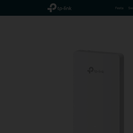
TP-Link, Reliably Smart
Festa
Sw