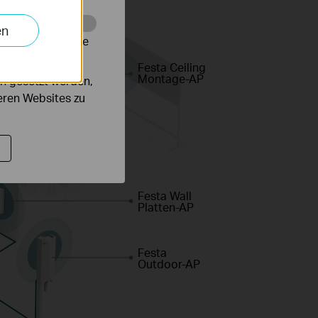
en
alysieren, um die
Festa Ceiling
Montage-AP
n gesetzt werden,
deren Websites zu
Festa Wall
Platten-AP
Festa
Outdoor-AP