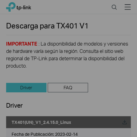
Click
Search
Menu
TP-Link, Reliably Smart
to
skip
the
Descarga para
TX401
V1
navigation
bar
IMPORTANTE
: La disponibilidad de modelos y versiones
de hardware varía según la región. Consulta el sitio web
regional de TP-Link para determinar la disponibilidad del
producto.
Driver
FAQ
Driver
TX401(UN)_V1_2.4.15.0_Linux
Fecha de Publicación:
2023-02-14