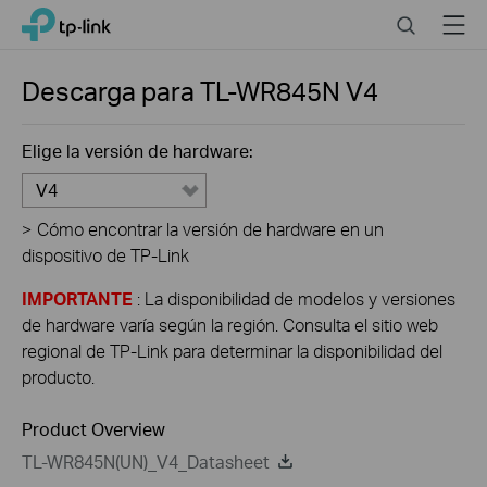
Click
Search
Menu
TP-Link, Reliably Smart
to
skip
the
Descarga para
TL-WR845N
V4
navigation
bar
Elige la versión de hardware:
V4
>
Cómo encontrar la versión de hardware en un
dispositivo de TP-Link
IMPORTANTE
: La disponibilidad de modelos y versiones
de hardware varía según la región. Consulta el sitio web
regional de TP-Link para determinar la disponibilidad del
producto.
Product Overview
TL-WR845N(UN)_V4_Datasheet