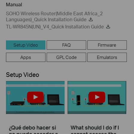
Manual
SOHO Wireless Router(Middle East Africa_2
Languages)_Quick Installation Guide
TL-WR845N(UN)_V4_Quick Installation Guide
Setup Video
FAQ
Firmware
Apps
GPL Code
Emulators
Setup Video
¿Qué debo hacer si
What should I do if I
no puedo acceder a
cannot access the