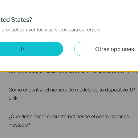
What Can I Do If My PC Has Slow Network Speed When
ted States?
Connected to an Unmanaged Switch?
productos, eventos y servicios para su región.
Cómo encontrar la versión de hardware en un dispositivo de
Ir
Otras opciones
TP-Link
Cómo encontrar el número de serie en dispositivos TP-Link
Cómo encontrar el número de modelo de tu dispositivo TP-
Link
¿Qué debo hacer si mi Internet desde el conmutador es
inestable?