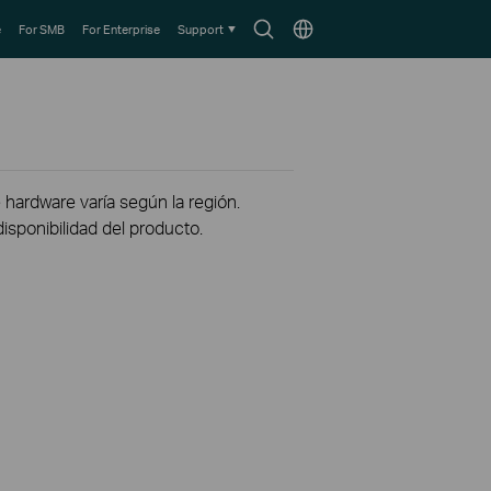
Search
Choose
e
For SMB
For Enterprise
Support
icon
location
 hardware varía según la región.
disponibilidad del producto.