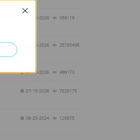
Close
07-16-2026
359119
views
07-16-2026
25765498
views
07-15-2026
489173
views
07-15-2026
7625175
views
06-25-2024
129875
views