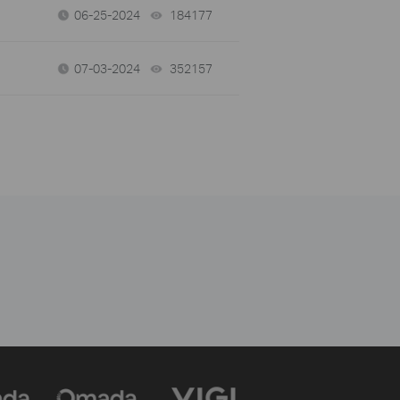
06-25-2024
184177
views
07-03-2024
352157
views