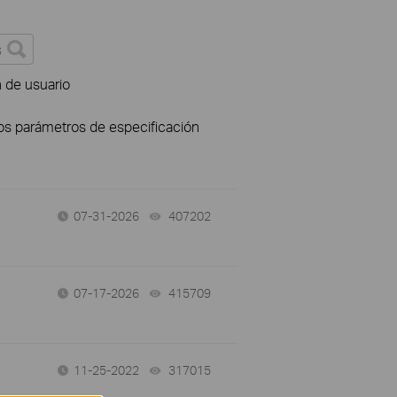
n de usuario
los parámetros de especificación
07-31-2026
407202
views
07-17-2026
415709
views
11-25-2022
317015
views