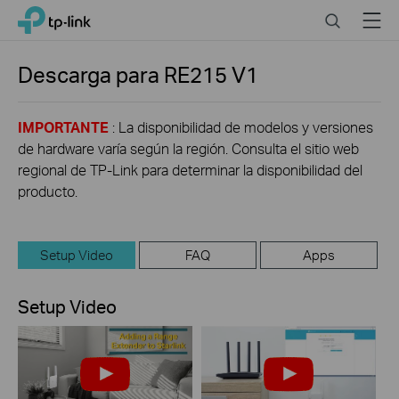
Click
Search
Menu
TP-Link, Reliably Smart
to
skip
the
Descarga para
RE215
V1
navigation
bar
IMPORTANTE
: La disponibilidad de modelos y versiones
de hardware varía según la región. Consulta el sitio web
regional de TP-Link para determinar la disponibilidad del
producto.
Setup Video
FAQ
Apps
Setup Video