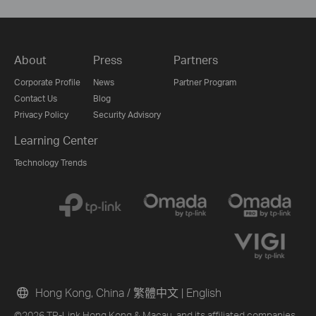
About
Press
Partners
Corporate Profile
News
Partner Program
Contact Us
Blog
Privacy Policy
Security Advisory
Learning Center
Technology Trends
Hong Kong, China / 繁體中文
|
English
©2026 TP-Link Hong Kong & Macau. and its affiliated companies.