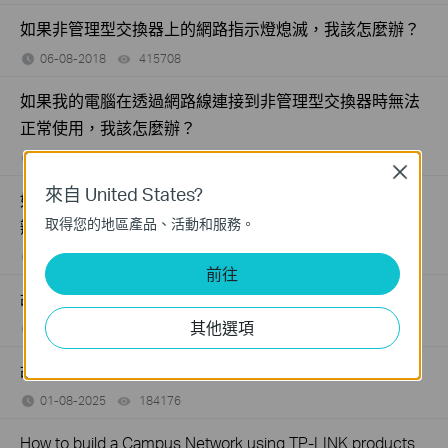
如果非管理型交換器上的網路指示燈熄滅，我該怎麼辦？
06-08-2018
415708
views
如果我的電腦在透過網路線連接到非管理型交換器時無法
正常使用，我該怎麼辦？
05-22-2018
317015
views
Close
來自 United States?
如果電腦連接到非管理型交換器時網路速度很慢，該怎麼
取得您的地區產品、活動和服務。
辦？
06-08-2018
359119
views
前往
故障排除：交換器上網不穩定我該怎麼辦？
其他選項
01-08-2025
129875
views
故障排除：我的交換器無法上網怎麼辦？
01-08-2025
184176
views
How to build a Campus Network using TP-LINK products