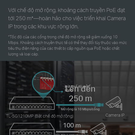
Với chế độ mở rộng, khoảng cách truyền PoE đạt
tới 250 m*—hoàn hảo cho việc triển khai Camera
IP trong các khu vực rộng lớn.
*Tốc độ của các cổng trong chế độ mở rộng sẽ giảm xuống 10
Mbps. Khoảng cách truyền thực tế có thể thay đổi tùy thuộc vào mức
tiêu thụ điện năng của các thiết bị cấp nguồn qua PoE hoặc chất
lượng và loại cáp.
Lên đến
Nút Chế độ mở
rộng
250 m
Mở rộng là 10 Mbps/cổng
Camera IP
TL-SG1210MP (Bật chế độ mở rộng)
100 m
Mặc định là 1000 Mbps/cổng