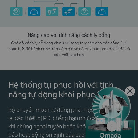
Nâng cao với tính năng cách ly cổng
Chế độ cách ly dễ dàng chia lưu lượng truy cập cho các cổng 1-4
hoặc 5-8 để tránh nghe trộm/làm giả và cách ly bão broadcast để có
bảo mật cao hơn.
Hệ thống tự phục hồi
với tính
năng tự động khôi phục PoE
Bộ chuyển mạch tự động phát hiện và khởi động
lại các thiết bị PD, chẳng hạn như camera và AP,
khi chúng ngoại tuyến hoặc không phản hồi, đảm
bảo hoạt động ổn định của các thiết bị được kết