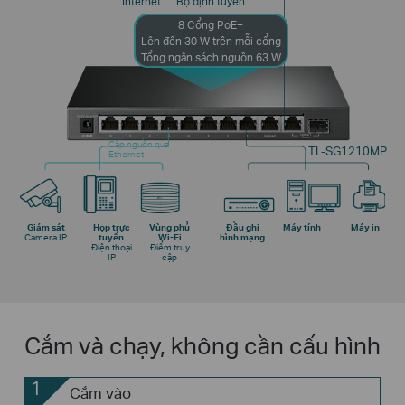
Internet
Bộ định tuyến
8 Cổng PoE+
Lên đến 30 W trên mỗi cổng
Tổng ngân sách nguồn 63 W
Cấp nguồn qua
TL-SG1210MP
Ethernet
Giám sát
Họp trực
Vùng phủ
Đầu ghi
Máy tính
Máy in
Camera IP
tuyến
Wi-Fi
hình mạng
Điện thoại
Điểm truy
IP
cập
Cắm và chạy, không cần cấu hình
1
Cắm vào