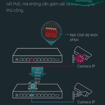
nối PoE, mà không cần giám sát và khởi động lại
thủ công.
Nút Chế độ khôi
phục
Camera IP
Tự
động
khôi
phục
PoE
Camera IP