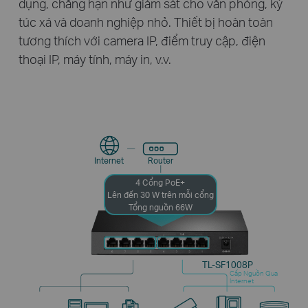
dụng, chẳng hạn như giám sát cho văn phòng, ký
túc xá và doanh nghiệp nhỏ. Thiết bị hoàn toàn
tương thích với camera IP, điểm truy cập, điện
thoại IP, máy tính, máy in, v.v.
Internet
Router
4 Cổng PoE+
Lên đến 30 W trên mỗi cổng
Tổng nguồn 66W
TL-SF1008P
Cấp Nguồn Qua
Internet