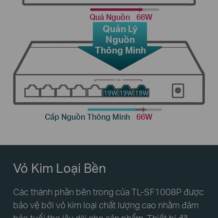
Quá Nguồn
66W
Quản Lý
Nguồn
Thông Minh
19W
19W
19W
Cấp Nguồn Thông Minh
66W
Vỏ Kim Loại Bền
Các thành phần bên trong của TL-SF1008P được
bảo vệ bởi vỏ kim loại chất lượng cao nhằm đảm
bảo tuổi thọ lâu dài cho sản phẩm. Thiết bị đã