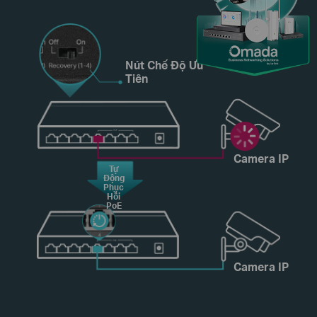
Nút Chế Độ Ưu
Tiên
Camera IP
Tự
Động
Phục
Hồi
PoE
Camera IP