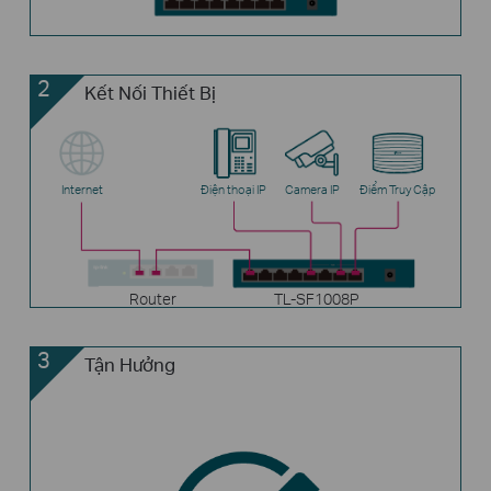
2
Kết Nối Thiết Bị
Internet
Điện thoại IP
Camera IP
Điểm Truy Cập
Router
TL-SF1008P
3
Tận Hưởng