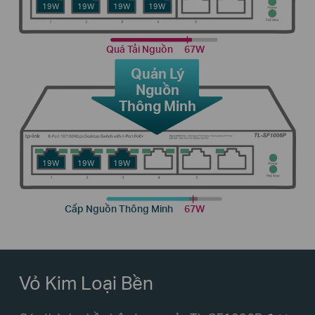
19W
19W
19W
19W
Quá Tải Nguồn
67W
Quản Lý
Nguồn
Thông Minh
19W
19W
19W
Cấp Nguồn Thông Minh
67W
Vỏ Kim Loại Bền