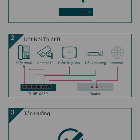
2
Kết Nối Thiết Bị
Điện thoại
Camera IP
Điểm Truy Cập
Đầu Ghi Mạng
Internet
IP
TL-SF1006P
Router
3
Tận Hưởng