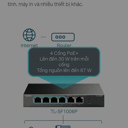
tính, máy in và nhiều thiết bị khác.
Internet
Router
4 Cổng PoE+
Lên đến 30 W trên mỗi
cổng
Tổng nguồn lên đến 67 W
TL-SF1006P