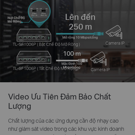
Lên đến
Nút Chế Độ
Mở Rộng
250 m
Mở rộng 10 Mbps/cổng
Camera IP
TL-SF1006P ( Bật Chế Độ Mở Rộng )
100 m
Mặc Định 100
Mbps/cổng
TL-SF1006P ( Tắt Chế Độ Mở Rộng)
Camera IP
Video Ưu Tiên
Đảm Bảo Chất
Lượng
Chất lượng của các ứng dụng cần độ nhạy cao
như giám sát video trong các khu vực kinh doanh