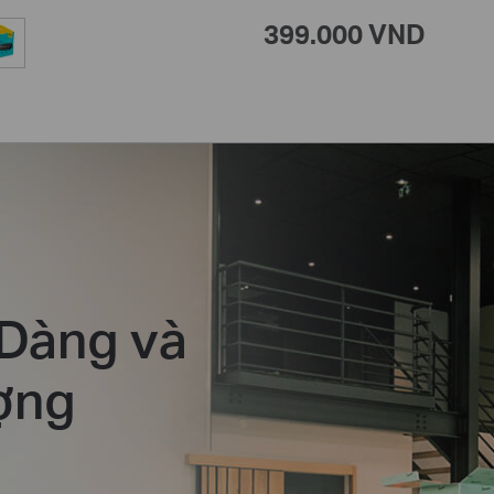
399.000 VND
Dàng và
ợng