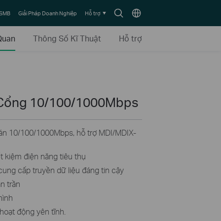
Biểu
Chọn
 SMB
Giải Pháp Doanh Nghiệp
Hỗ trợ
tượng
vùng
tìm
Quan
Thông Số Kĩ Thuật
Hỗ trợ
kiếm
 Cổng 10/100/1000Mbps
án 10/100/1000Mbps, hỗ trợ MDI/MDIX-
t kiệm điện năng tiêu thụ
ung cấp truyền dữ liệu đáng tin cậy
n trần
hình
hoạt động yên tĩnh.