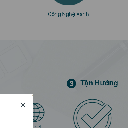
Công Nghệ Xanh
Tận Hưởng
3
Close
Internet