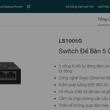
ad Balance Router
Hệ thống Giám sát VIGI
Giải Pháp
Tổng 
LS1005G
Switch Để Bàn 5
5 cổng RJ45 tự động đàm ph
tự động
Công nghệ Green Ethernet tiế
Kiểm soát luồng IEEE 802.3X c
Vỏ nhựa, thiết kế để bàn và gắ
Cắm và chạy, không cần cấu 
Thiết kế không quạt đảm bảo 