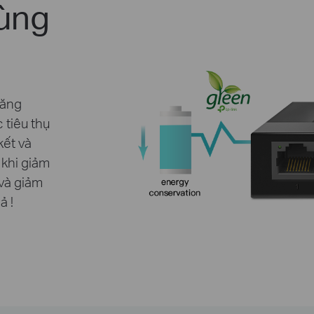
ùng
năng
 tiêu thụ
kết và
 khi giảm
 và giảm
ả !