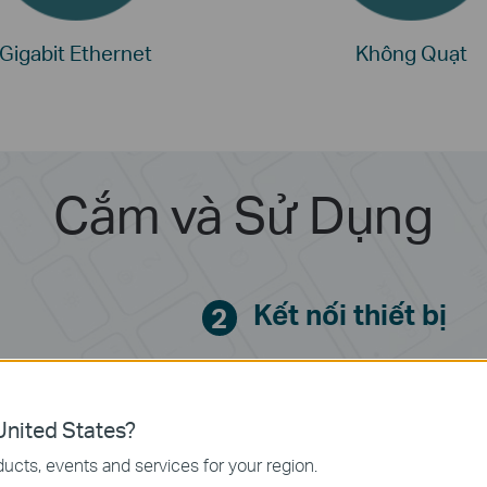
Gigabit Ethernet
Không Quạt
Cắm và Sử Dụng
Kết nối thiết bị
2
nited States?
ucts, events and services for your region.
Game Console
IPTV
Computer