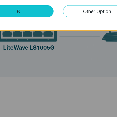
ĐI
Other Option
LiteWave LS1005G