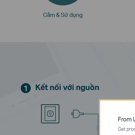
Cắm & Sử dụng
Kết nối với nguồn
1
From U
Get prod