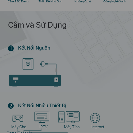
Cắm & Sử Dụng
Thiết Kế Nhỏ Gọn
Không Quạt
Công Nghệ Xanh
Cắm và Sử Dụng
Kết Nối Nguồn
1
Kết Nối Nhiều Thiết Bị
2
Máy Chơi
IPTV
Máy Tính
Internet
Game Console