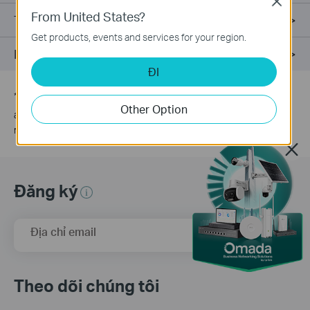
Close
From United States?
Thông Số Kĩ Thuật
Get products, events and services for your region.
Hỗ trợ
ĐI
*
PoE budget calculations are based on laboratory testing. The
Other Option
actual PoE power budget is not guaranteed and will vary as a
result of client limitations and environmental factors.
Đăng ký
Địa chỉ email
Đăng Ký
Theo dõi chúng tôi