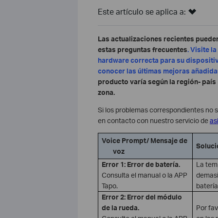
Este artículo se aplica a:
Las actualizaciones recientes pueden
estas preguntas frecuentes
. Visite 
hardware correcta para su dispositiv
conocer las últimas mejoras añadida
producto varía según la región- paí
zona.
Si los problemas correspondientes no 
en contacto con nuestro servicio de
as
Voice Prompt/ Mensaje de
Soluci
voz
Error 1: Error de batería.
La tem
Consulta el manual o la APP
demasi
Tapo.
baterí
Error 2: Error del módulo
de la rueda.
Por fa