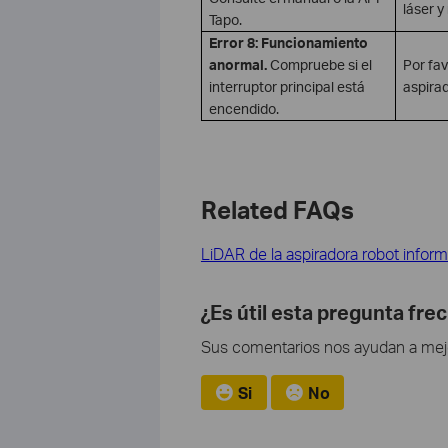
láser y
Tapo.
Error 8: Funcionamiento
anormal.
Compruebe si el
Por fav
interruptor principal está
aspirad
encendido.
Related FAQs
LiDAR de la aspiradora robot infor
¿Es útil esta pregunta fre
Sus comentarios nos ayudan a mejor
Si
No