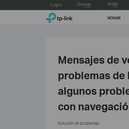
Click
to
TP-Link, Reliably Smart
skip
HOGAR
the
navigation
bar
Mensajes de v
problemas de 
algunos probl
con navegació
Solución de problemas