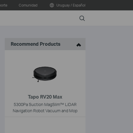
orte
Comunidad
Uruguay / Español
Search
Recommend Products
Tapo RV20 Max
5300Pa Suction MagSlim™ LiDAR
Navigation Robot Vacuum and Mop