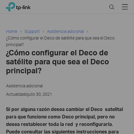
Click
Search
Menu
TP-Link, Reliably Smart
to
skip
the
navigation
Home
Support
Asistencia adicional
bar
¿Cómo configurar el Deco de satélite para que sea el Deco
principal?
¿Cómo configurar el Deco de
satélite para que sea el Deco
principal?
Asistencia adicional
Actualizadojulio 30, 2021
Si por alguna razón desea cambiar el Deco satelital
para que funcione como Deco principal, pero no
desea restablecer toda la red y reconfigurarla.
Puede consultar las siguientes instrucciones para