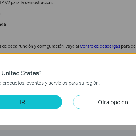
 V2 para la demostración.
a
ada
 de cada función y configuración, vaya al
Centro de descargas
para de
 United States?
gunta frecuente?
productos, eventos y servicios para su región.
dan a mejorar este sitio.
IR
Otra opcion