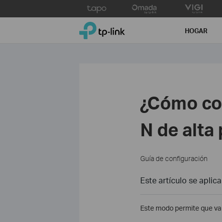
Click
to
TP-Link, Reliably Smart
skip
HOGAR
the
navigation
bar
¿Cómo con
N de alta
Guía de configuración
Este artículo se aplica
Este modo permite que va