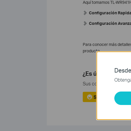
Aquí tomamos TL-WR941HP
Configuración Rapid
Configuración Avanz
Para conocer más detalles
producto.
Desde
¿Es útil esta pre
Obtenga 
Sus comentarios nos ayu
Si
No