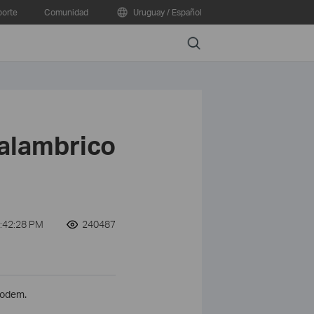
orte
Comunidad
Uruguay / Español
Search
nalambrico
8:42:28 PM
240487
Modem.