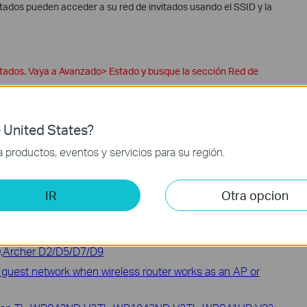
vitados pueden acceder a su red de invitados usando el SSID y la
nvitados. Vaya a Avanzado> Estado y busque la sección Red de
ión y configuración, vaya al
Centro de descargas
para
 United States?
productos, eventos y servicios para su región.
IR
Otra opcion
n TD-W8968(v2 and later), TD-W8960N(v5 v6), TD-
,Archer D2/D5/D7/D9
e guest network when wireless router works as an AP or