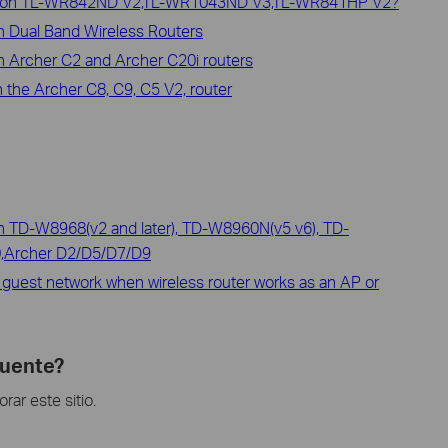
rk on TL-WR842ND V2,TL-WR1043ND V3,TL-WR841HP V2?
n Dual Band Wireless Routers
 Archer C2 and Archer C20i routers
the Archer C8, C9, C5 V2, router
n TD-W8968(v2 and later), TD-W8960N(v5 v6), TD-
,Archer D2/D5/D7/D9
e guest network when wireless router works as an AP or
cuente?
ar este sitio.