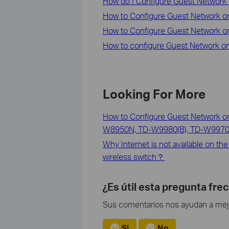
How do I Configure Guest Netwo
How to Configure Guest Network o
How to Configure Guest Network on
How to configure Guest Network on 
Looking For More
How to Configure Guest Network o
W8950N, TD-W9980(B), TD-W9970
Why Internet is not available on th
wireless switch？
¿Es útil esta pregunta fre
Sus comentarios nos ayudan a mejor
Si
No