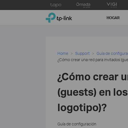
Click
to
TP-Link, Reliably Smart
skip
HOGAR
the
navigation
bar
Home
Support
Guía de configur
¿Cómo crear una red para invitados (gue
¿Cómo crear un
(guests) en lo
logotipo)?
Guía de configuración