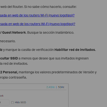
n web del Router. Si no sabe cómo hacerlo, consulte:
asada en web de los routers Wi-Fi (nuevo logotipo)?
asada en web de los routers Wi-Fi (nuevo logotipo)?
/
Guest Network
. Busque la sección Inalámbrico.
 necesario.
Hz
y marque la casilla de verificación
Habilitar red de invitados.
cultar SSID
a menos que desee que sus invitados ingresen
a red de invitados.
2 Personal,
mantenga los valores predeterminados de Versión y
propia contraseña.