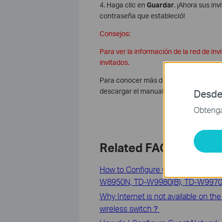
4. Haga clic en
Guardar
. ¡Ahora sus in
contraseña que estableció!
Consejos:
Para ver la información de la red de i
invitados.
Para conocer más detalles de cada func
descargar el manual de su producto.
Desde
Obtenga 
Related FAQs
How to Configure Guest Network o
W8950N, TD-W9980(B), TD-W9970
Why Internet is not available on th
wireless switch？