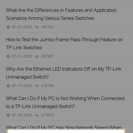
What Are the Differences in Features and Application
Scenarios Among Various Series Switches
07-31-2026
407202
views
How to Test the Jumbo Frame Pass-Through Feature on
TP-Link Switches
07-31-2026
287587
views
Why Are the Ethernet LED Indicators Off on My TP-Link
Unmanaged Switch?
07-17-2026
415708
views
What Can I Do If My PC Is Not Working When Connected
to a TP-Link Unmanaged Switch?
07-16-2026
317015
views
What Can I Do If My PC Has Slow Network Speed When