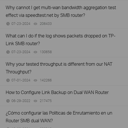
Why cannot I get multi-wan bandwidth aggregation test
effect via speedtest.net by SMB router?
07-23-2024
206433
views
What can I do if the log shows packets dropped on TP-
Link SMB router?
07-23-2024
130658
views
Why your tested throughput is different from our NAT
Throughput?
07-01-2024
142266
views
How to Configure Link Backup on Dual WAN Router
06-29-2022
217475
views
¿Cómo configurar las Políticas de Enrutamiento en un
Router SMB dual WAN?