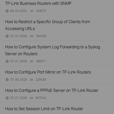
TP-Link Business Routers with SNMP
09-23-2022
164675
views
How to Restrict a Specific Group of Clients from
Accessing URLs
07-31-2026
164329
views
How to Configure System Log Forwarding to a Syslog
Server on Routers
07-31-2026
189571
views
How to Configure Port Mirror on TP-Link Routers
07-30-2026
229439
views
How to Configure a PPPoE Server on TP-Link Router
07-27-2026
567542
views
How to Set Session Limit on TP-Link Router