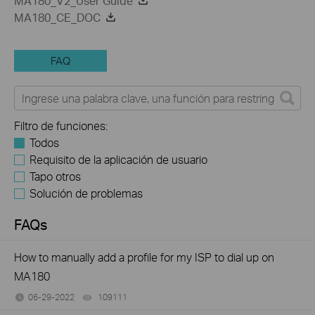
MA180_V2_User Guide
MA180_CE_DOC
FAQ
Filtro de funciones:
Todos
Requisito de la aplicación de usuario
Tapo otros
Solución de problemas
FAQs
How to manually add a profile for my ISP to dial up on
MA180
06-29-2022
109111
views