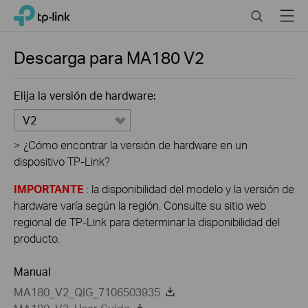
Click
Search
Menu
TP-Link, Reliably Smart
to
skip
the
Descarga para
MA180
V2
navigation
bar
Elija la versión de hardware:
V2
>
¿Cómo encontrar la versión de hardware en un
dispositivo TP-Link?
IMPORTANTE
: la disponibilidad del modelo y la versión de
hardware varía según la región. Consulte su sitio web
regional de TP-Link para determinar la disponibilidad del
producto.
Manual
MA180_V2_QIG_7106503935