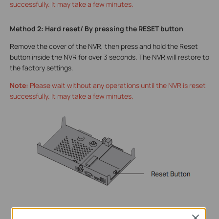
successfully. It may take a few minutes.
Method 2: Hard reset/ By pressing the RESET button
Remove the cover of the NVR, then press and hold the Reset
button inside the NVR for over 3 seconds. The NVR will restore to
the factory settings.
Note:
Please wait without any operations until the NVR is reset
successfully. It may take a few minutes.
Close