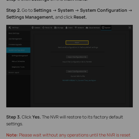
Step 2.
Go to
Settings
-> System -> System Configuration ->
Settings Management,
and click
Reset.
Step 3.
Click
Yes.
The NVR will restore to its factory default
settings.
Note:
Please wait without any operations until the NVR is reset