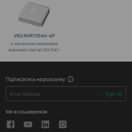
VIGI NVR1104H-4P
4-канальний мережевий
відеореєстратор VIGI PoE+
Підписатись на розсилку
Sign Up
Email Address
Ми в соцмережах