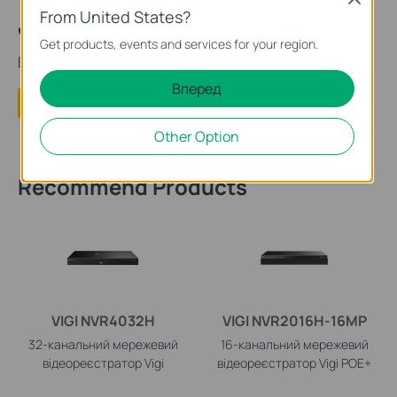
From United States?
Чи була ця стаття корисною?
Get products, events and services for your region.
Ваш відгук допомагає вдосконалити цей сайт.
Вперед
Так
Ні
Other Option
Recommend Products
VIGI NVR4032H
VIGI NVR2016H-16MP
32-канальний мережевий
16-канальний мережевий
відеореєстратор Vigi
відеореєстратор Vigi POE+