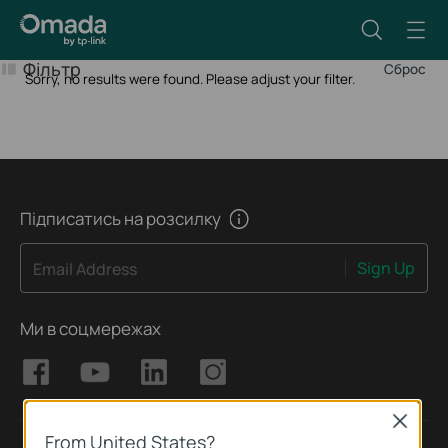
Фільтр
Сброс
Sorry, no results were found. Please adjust your filter.
Підписатись на розсилку
Sign Up
Email Address
Ми в соцмережах
Close
From United States?