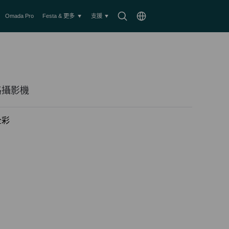
搜
Choose
Omada Pro
Festa & 更多
支援
尋
location
圖
示
網路攝影機
全彩