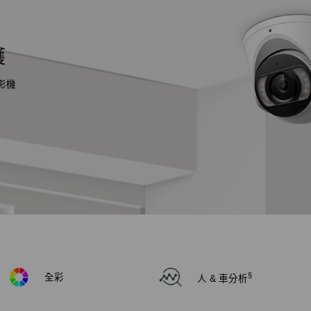
護
影機
§
全彩
人 & 車分析