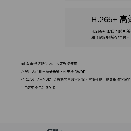
H.265+
H.265+ 降低了影片
和 15% 的儲存空間。
§此功能必須配合 VIGI 指定軟體使用
△啟用人員和車輛分析後，僅支援 DWDR
*計算使用 3MP VIGI 攝影機的實驗室測試，實際性能可能會根據記
**包裝中不包含 SD 卡