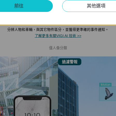
前往
其他選項
人 & 車分類
分辨人物和車輛，與其它物件區分，並獲得更準確的事件通知。
了解更多有關VIGI AI 技術 >>
僅人像分類
過濾警報