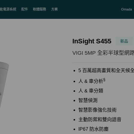
能電源系統
配件
軟體服務
方案
Omada
InSight S455
新品
VIGI 5MP 全彩半球型
5 百萬超高畫質和全天候
§
人 & 車分析
人 & 車分類
智慧偵測
智慧影像強化技術
主動防禦和雙向語音
IP67 防水防塵