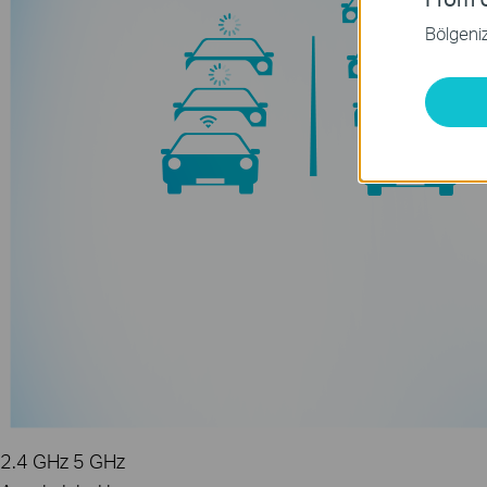
Bölgeniz 
2.4
GHz
5
GHz