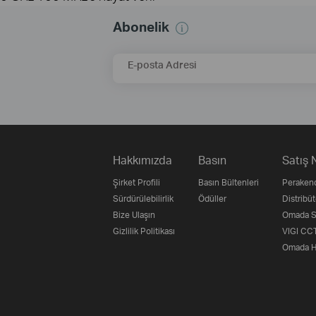
Abonelik
E-posta Adresi
Hakkımızda
Basın
Satış 
Şirket Profili
Basın Bültenleri
Perakend
Sürdürülebilirlik
Ödüller
Distribüt
Bize Ulaşın
Omada Su
Gizlilik Politikası
VIGI CCT
Omada H