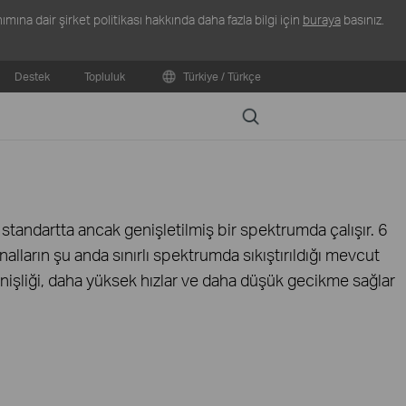
ına dair şirket politikası hakkında daha fazla bilgi için
buraya
basınız.
Destek
Topluluk
Türkiye / Türkçe
Search
 standartta ancak genişletilmiş bir spektrumda çalışır. 6
ların şu anda sınırlı spektrumda sıkıştırıldığı mevcut
nişliği, daha yüksek hızlar ve daha düşük gecikme sağlar