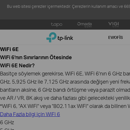
Bu web sitesi çerezler içermektedir. Çerezlerin kullanım amacı ve 6698 s
Click
to
TP-Link, Reliably Smart
skip
EV/OFIS
the
WiFi 6E
navigation
bar
WiFi 6'nın Sınırlarının Ötesinde
WiFi 6E Nedir?
Basitçe söylemek gerekirse, WiFi 6E, WiFi 6'nın 6 GHz band
GHz, 5,925 GHz ile 7,125 GHz arasında değişen yeni frekan
bantların aksine, 6 GHz bandı örtüşme veya parazit olmad
ve AR / VR, 8K akış ve daha fazlası gibi gelecekteki yenilik
*WiFi 6, "AX WiFi" veya "802.11ax WiFi" olarak da bilinen W
Daha Fazla bilgi için WiFi 6
6 GHz