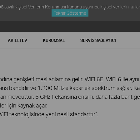
ayılı Kişisel Verilerin Korunması Kanunu uyarınca kişisel verilerin kullanım
Tekrar Gösterme
AKILLI EV
KURUMSAL
SERVIS SAĞLAYICI
ına genişletilmesi anlamına gelir. WiFi 6E, WiFi 6 ile aynı
s bandıdır ve 1,200 MHz'e kadar ek spektrum sağlar. Kanal
an mevcuttur. 6 GHz frekansına erişim, daha fazla bant ge
ler için kaynak açar.
iFi teknolojisinde yeni nesil standarttır”.