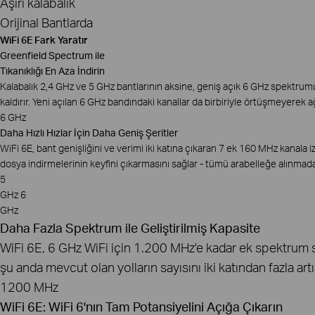
Aşırı kalabalık
Orijinal Bantlarda
WiFi 6E Fark Yaratır
Greenfield Spectrum ile
Tıkanıklığı En Aza İndirin
Kalabalık 2,4 GHz ve 5 GHz bantlarının aksine, geniş açık 6 GHz spektrumu ya
kaldırır. Yeni açılan 6 GHz bandındaki kanallar da birbiriyle örtüşmeyerek ağ
6 GHz
Daha Hızlı Hızlar İçin Daha Geniş Şeritler
WiFi 6E, bant genişliğini ve verimi iki katına çıkaran 7 ek 160 MHz kanala 
dosya indirmelerinin keyfini çıkarmasını sağlar - tümü arabelleğe alınmad
5
GHz
6
GHz
Daha Fazla Spektrum ile Geliştirilmiş Kapasite
WiFi 6E, 6 GHz WiFi için 1.200 MHz'e kadar ek spektrum sun
şu anda mevcut olan yolların sayısını iki katından fazla artı
1200 MHz
WiFi 6E: WiFi 6'nın Tam Potansiyelini Açığa Çıkarın