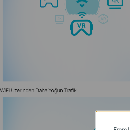
WiFi Üzerinden Daha Yoğun Trafik
From U