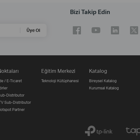
Bizi Takip Edin
Üye Ol
Noktaları
Eğitim Merkezi
Katalog
e / E-Ticaret
Teknoloji Kütüphanesi
Bireysel Katalog
örler
Kurumsal Katalog
b-Distributor
V Sub-Distributor
otspot Partner