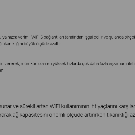
lnızca verimli WiFi 6 bağlantıları tarafından işgal edilir ve şu anda birçok
 tıkanıklığını büyük ölçüde azaltır
izin vererek, mümkün olan en yüksek hızlarda çok daha fazla eşzamanlı iletim
an
ar ve sürekli artan WiFi kullanımının ihtiyaçlarını karşıl
rarak ağ kapasitesini önemli ölçüde artırırken tıkanıklığı aza