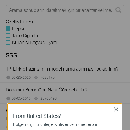
Özellik Filtresi:
Hepsi
Tapo Diğerleri
Kullanıcı Başvuru Şartı
SSS
TP-Link cihazınızımın model numarasını nasıl bulabilirim?
03-23-2020
7625175
views
Donanım Sürümünü Nasıl Öğrenebilirim?
08-05-2013
25765498
views
Close
How to Find the Serial Number (S/N) on Your TP-Link
From United States?
Device
Bölgeniz için ürünler, etkinlikler ve hizmetler alın.
03-19-2013
489173
views