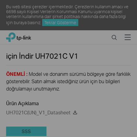
Bu web sitesi çerezler içermektedir. Çerezlerin kullanım amacı ve
6698 sayılı Kişisel Verilerin Korunması Kanunu uyarınca kişisel
verilerin kullanımına dair şirket politikası hakkında daha fazla bilgi
için
buraya
basınız.
Tekrar Gösterme
Click
Search
Menu
TP-Link, Reliably Smart
to
skip
the
için İndir
UH7021C
V1
navigation
bar
ÖNEMLİ :
Model ve donanım sürümü bölgeye göre farklılık
gösterebilir. Satın almak istediğiniz ürün için bu bilgileri
doğrulamayı unutmayınız.
Ürün Açıklama
UH7021C(UN)_V1_Datasheet
SSS