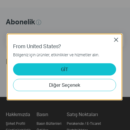
Abonelik
E-posta Adresi
Üye Ol
Close
From United States?
Bölgeniz için ürünler, etkinlikler ve hizmetler alın.
Bizi Takip Edin
GİT
Diğer Seçenek
Hakkımızda
Basın
Satış Noktaları
Şirket Profili
Basın Bültenleri
Perakende / E-Ticaret