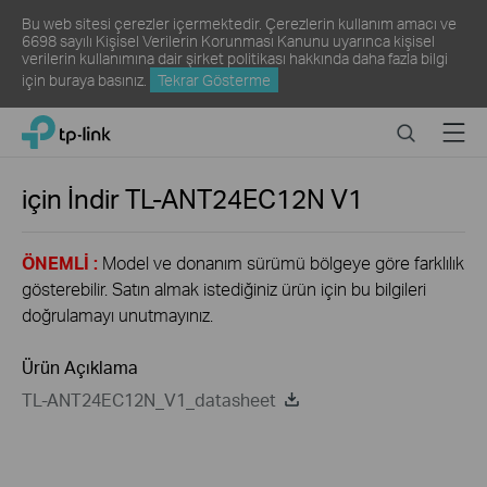
Bu web sitesi çerezler içermektedir. Çerezlerin kullanım amacı ve
6698 sayılı Kişisel Verilerin Korunması Kanunu uyarınca kişisel
verilerin kullanımına dair şirket politikası hakkında daha fazla bilgi
için
buraya
basınız.
Tekrar Gösterme
Click
Search
Menu
TP-Link, Reliably Smart
to
skip
the
için İndir
TL-ANT24EC12N
V1
navigation
bar
ÖNEMLİ :
Model ve donanım sürümü bölgeye göre farklılık
gösterebilir. Satın almak istediğiniz ürün için bu bilgileri
doğrulamayı unutmayınız.
Ürün Açıklama
TL-ANT24EC12N_V1_datasheet