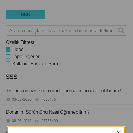
SSS
Özellik Filtresi:
Hepsi
Tapo Diğerleri
Kullanıcı Başvuru Şartı
SSS
TP-Link cihazınızımın model numarasını nasıl bulabilirim?
03-23-2020
7625176
views
Donanım Sürümünü Nasıl Öğrenebilirim?
08-05-2013
25765499
views
Close