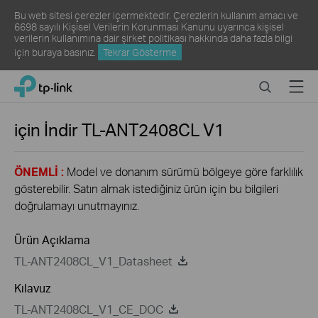
Bu web sitesi çerezler içermektedir. Çerezlerin kullanım amacı ve
6698 sayılı Kişisel Verilerin Korunması Kanunu uyarınca kişisel
verilerin kullanımına dair şirket politikası hakkında daha fazla bilgi
için
buraya
basınız.
Tekrar Gösterme
Click
Search
Menu
TP-Link, Reliably Smart
to
skip
the
için İndir
TL-ANT2408CL
V1
navigation
bar
ÖNEMLİ :
Model ve donanım sürümü bölgeye göre farklılık
gösterebilir. Satın almak istediğiniz ürün için bu bilgileri
doğrulamayı unutmayınız.
Ürün Açıklama
TL-ANT2408CL_V1_Datasheet
Kılavuz
TL-ANT2408CL_V1_CE_DOC