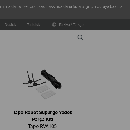
ına dair şirket politikası hakkında daha fazla bilgi için
buraya
basınız.
Destek
Topluluk
Türkiye / Türkçe
Search
Tapo Robot Süpürge Yedek
Parça Kiti
Tapo RVA105