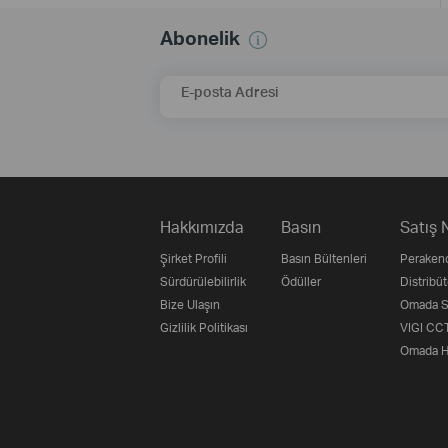
Abonelik
E-posta Adresi
Hakkımızda
Basın
Satış 
Şirket Profili
Basın Bültenleri
Perakend
Sürdürülebilirlik
Ödüller
Distribüt
Bize Ulaşın
Omada Su
Gizlilik Politikası
VIGI CCT
Omada H