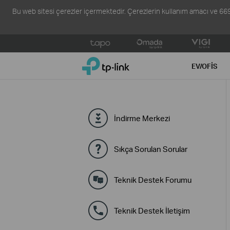
Bu web sitesi çerezler içermektedir. Çerezlerin kullanım amacı ve 6698 s
Click
to
TP-Link, Reliably Smart
skip
EV/OFIS
the
navigation
bar
İndirme Merkezi
Sıkça Sorulan Sorular
Teknik Destek Forumu
Teknik Destek İletişim