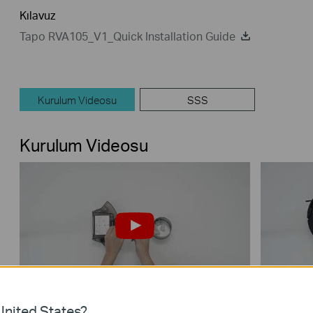
Kılavuz
Tapo RVA105_V1_Quick Installation Guide
Kurulum Videosu
SSS
Kurulum Videosu
How to Clean the Filter: Tapo RVA105
How to 
nited States?