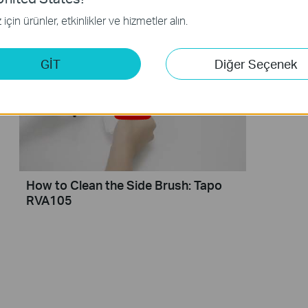
RVA10
için ürünler, etkinlikler ve hizmetler alın.
GİT
Diğer Seçenek
How to Clean the Side Brush: Tapo
RVA105