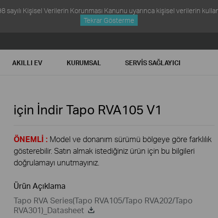
ayılı Kişisel Verilerin Korunması Kanunu uyarınca kişisel verilerin kullanım
Tekrar Gösterme
AKILLI EV
KURUMSAL
SERVIS SAĞLAYICI
için İndir
Tapo RVA105
V1
ÖNEMLİ :
Model ve donanım sürümü bölgeye göre farklılık
gösterebilir. Satın almak istediğiniz ürün için bu bilgileri
doğrulamayı unutmayınız.
Ürün Açıklama
Tapo RVA Series(Tapo RVA105/Tapo RVA202/Tapo
RVA301)_Datasheet