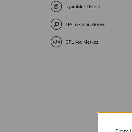
Uyumluluk Listesi
TP-Link Emülatörleri
GPL Kod Merkezi
From U