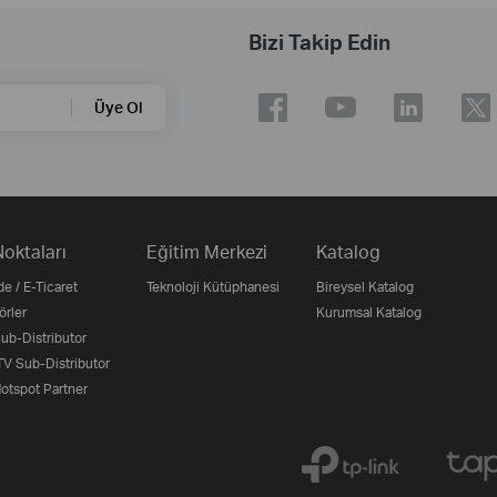
Bizi Takip Edin
Üye Ol
Noktaları
Eğitim Merkezi
Katalog
e / E-Ticaret
Teknoloji Kütüphanesi
Bireysel Katalog
örler
Kurumsal Katalog
b-Distributor
V Sub-Distributor
otspot Partner