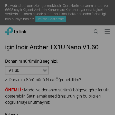
Bu web sitesi çerezler içermektedir. Çerezlerin kullanım amacı ve
6698 sayılı Kişisel Verilerin Korunması Kanunu uyarınca kişisel
verilerin kullanımına dair şirket politikası hakkında daha fazla bilgi
için
buraya
basınız.
Tekrar Gösterme
Click
Search
Menu
TP-Link, Reliably Smart
to
skip
the
için İndir
Archer TX1U Nano
V1.60
navigation
bar
Donanım sürümünü seçiniz!:
V1.60
>
Donanım Sürümünü Nasıl Öğrenebilirim?
ÖNEMLİ :
Model ve donanım sürümü bölgeye göre farklılık
gösterebilir. Satın almak istediğiniz ürün için bu bilgileri
doğrulamayı unutmayınız.
Kılavuz