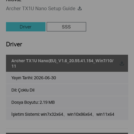
Archer TX1U Nano Setup Guide
Driver
SSS
Driver
Archer TX1U Nano(EU)_V1.6_20.55.41.154_Win7/10/
11
Yayın Tarihi:
2026-06-30
Dil:
Çoklu Dil
Dosya Boyutu:
2.19 MB
İşletim Sistemi: win7x32x64、win10x86x64、win11x64