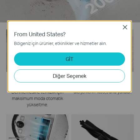
Close
From United States?
Bölgeniz için ürünler, etkinlikler ve hizmetler alın.
GİT
Diğer Seçenek
Halılarla
HEPA Filtreleme
Karşılaşıldığında
0,3 mikron kadar küçük
alerjenlerin %99,9'unu yakalar.
Derinlemesine temizlik için
maksimum moda otomatik
yükseltme.