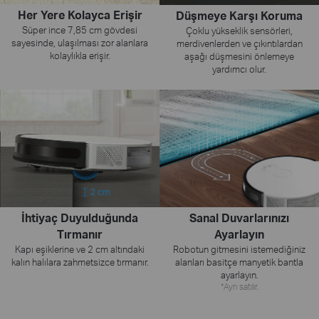
Her Yere Kolayca Erişir
Düşmeye Karşı Koruma
Süper ince 7,85 cm gövdesi
Çoklu yükseklik sensörleri,
sayesinde, ulaşılması zor alanlara
merdivenlerden ve çıkıntılardan
kolaylıkla erişir.
aşağı düşmesini önlemeye
yardımcı olur.
2 cm
İhtiyaç Duyulduğunda
Sanal Duvarlarınızı
Tırmanır
Ayarlayın
Kapı eşiklerine ve 2 cm altındaki
Robotun gitmesini istemediğiniz
kalın halılara zahmetsizce tırmanır.
alanları basitçe manyetik bantla
ayarlayın.
*Ayrı satılır.