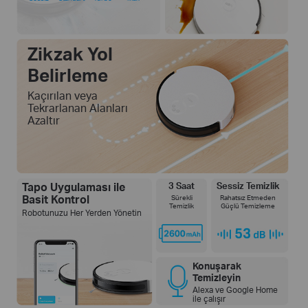
Zikzak Yol
Belirleme
Kaçırılan veya
Tekrarlanan Alanları
Azaltır
Tapo Uygulaması ile
3 Saat
Sessiz Temizlik
Basit Kontrol
Sürekli
Rahatsız Etmeden
Temizlik
Güçlü Temizleme
Robotunuzu Her Yerden Yönetin
Konuşarak
Temizleyin
Alexa ve Google Home
ile çalışır